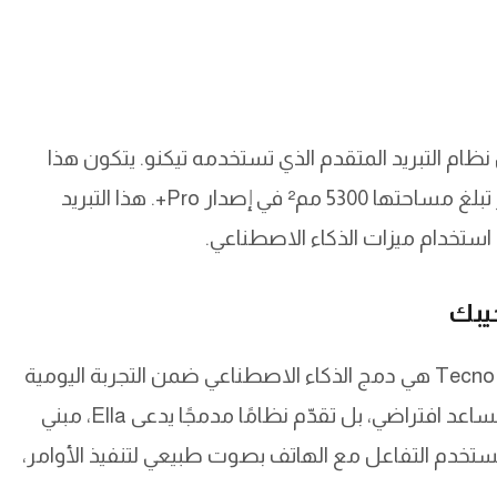
نظام التبريد المتقدم الذي تستخدمه تيكنو. يتكون هذا
النظام من 12 طبقة مختلفة، ويتضمن غرفة تبخير تبلغ مساحتها 5300 مم² في إصدار Pro+. هذا التبريد
د استخدام ميزات الذكاء الاصطناعي.
يبك
واحدة من أهم نقاط التميّز في سلسلة Tecno Spark 40 هي دمج الذكاء الاصطناعي ضمن التجربة اليومية
بشكل فعّال وذكي. سلسلة Spark 40 لا تكتفي بمساعد افتراضي، بل تقدّم نظامًا مدمجًا يدعى Ella، مبني
Cha وGemini، مما يتيح للمستخدم التفاعل مع الهاتف بصوت طبيعي لتنفيذ الأوامر،