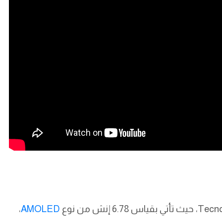
،
AMOLED