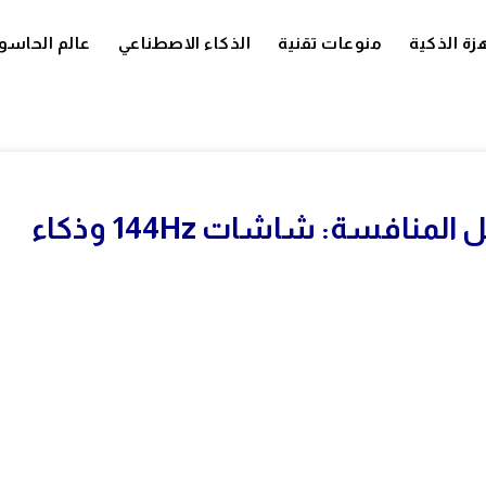
زة الذكية
منوعات تقنية
الذكاء الاصطناعي
عالم الحاسو
سلسلة Tecno Spark 40 تُشعل المنافسة: شاشات 144Hz وذكاء