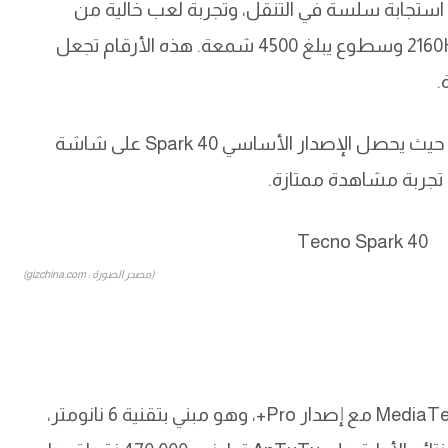
إصداري Pro وPro+. هذا يعني استجابة سلسة في التنقل، وتجربة لعب خالية من
التقطيع، لا سيما مع حساسية لمس تصل إلى 2160Hz وسطوع يبلغ 4500 شمعة. هذه الأرقام تجعل
.
ومن الجيد أن الشركة لم تبخل على باقي الطرازات، حيث يحصل الإصدار الأساسي Spark 40 على شاشة
م تجربة مشاهدة ممتازة.
(مصدر الصورة : gizchina.com)
لأول مرة في السوق، يظهر معالج MediaTek Helio G200 مع إصدار Pro+، وهو مبني بتقنية 6 نانومتر،