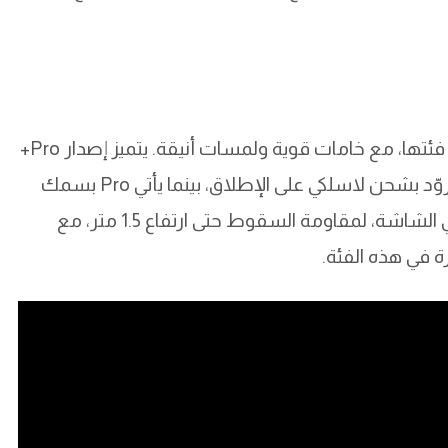
تقدّم سلسلة Tecno Spark 40 تصميمًا فريدًا في فئتها، مع خامات قوية ولمسات أنيقة. يتميز إصدار Pro+
بسُمك لا يتجاوز 6.49 مم، ما يجعله أنحف هاتف مزوّد بشحن لاسلكي على الإطلاق، بينما يأتي Pro بسمك
6.69 مم. وقد تم اعتماد حماية Gorilla Glass 7i في الشاشة، لمقاومة السقوط حتى ارتفاع 1.5 متر، مع