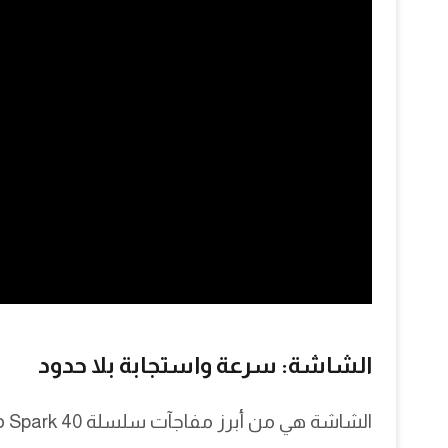
الشاشة: سرعة واستجابة بلا حدود
الشاشة هي من أبرز مفاجآت سلسلة Tecno Spark 40، حيث تأتي بقياس 6.78 إنش من نوع