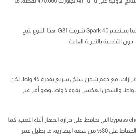
ويقدم أداءً محسنًا بنسبة 10% عن الجيل السابق. النتائج الأولية على AnTuTu تجاوزت 470,000 نقطة، ما
إصدار Pro يعمل بمعالج Helio G100 Ultimate، بينما يستخدم Spark 40 شريحة G81. هذا التنوع يتيح
ون التضحية بالتجربة العامة.
تأتي السلسلة ببطارية تبلغ 5200mAh في أغلب الطرازات، مع دعم شحن سلكي سريع بقدرة 45 واط. لكن
ما يميز Pro+ هو دعمه للشحن اللاسلكي بقدرة 30 واط، والشحن العكسي بقوة 5 واط، وهو أمر غير
ليس هذا فحسب، بل تقدم السلسلة ميزة bypass charging التي تحافظ على حرارة الجهاز أثناء اللعب، كما
تضمن دورة شحن طويلة تصل إلى 2000 مرة مع الحفاظ على 80% من سعة البطارية، ما يطيل عمر