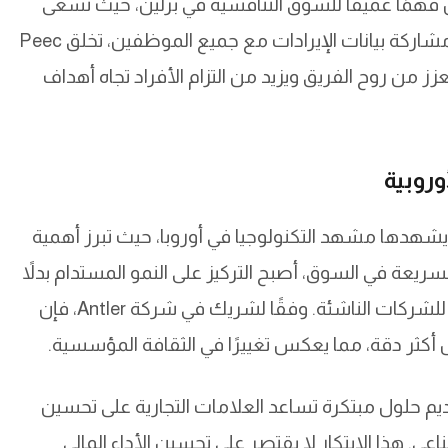
همًا عميقًا للسوق التنافسية في برلين، حيث تسعى
الشركة لتكون الخيار الأول للموهوبين. من خلال مشاركة بيانات الإيرادات مع جميع الموظفين، تخلق Peec
يعزز من روح الفريق ويزيد من التزام الأفراد تجاه أهداف
لجذرية التي يشهدها مشهد التكنولوجيا في أوروبا، حيث تبرز أهمية
سريعة في السوق، أصبح التركيز على النمو المستدام بدلاً
من التقييمات المالية التقليدية هو السمة المميزة للشركات الناشئة. وفقًا لشريك في شركة Antler، فإن
 أكثر دقة، مما يعكس تغييرًا في الثقافة المؤسسية.
 خلال تقديم حلول مبتكرة تساعد العلامات التجارية على تحسين
ي. هذا الابتكار لا يقتصر على تحسين الأداء المالي