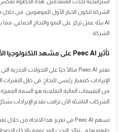
استراتيجية لجذب المتقدمين. هذه الخطوة تعكس ف
AI بيئة عمل تركز على النمو والنجاح الجماعي، مما 
الشركة.
تأثير Peec AI على مشهد التكنولوجيا الأوروبية
تعتبر Peec AI مثالًا حيًا على التحولات ا
الإيرادات كمعيار رئيسي للنجاح. في ظل التغيرات ال
الشركات الناشئة الآن تراقب تقدم الإيرادات بشكل
تسهم Peec AI في تعزيز هذا الاتجاه من
ظهورها في نتائج البحث المدعومة بالذكاء الاصطناع