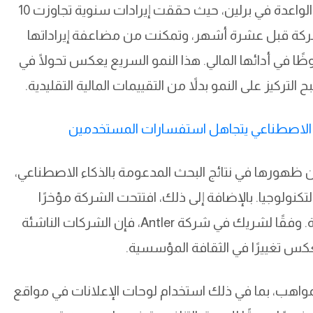
تعتبر شركة Peec AI واحدة من الشركات الناشئة الواعدة في برلين، حيث حققت إيرادات سنوية تجاوزت 10
شركة قبل عشرة أشهر، وتمكنت من مضاعفة إيراداتها
ًا ملحوظًا في أدائها المالي. هذا النمو السريع يعكس تحولًا في
لتركيز على النمو بدلاً من التقييمات المالية التقليدية.
الاصطناعي يتجاهل استفسارات المستخدمين
تبع وتحسين ظهورها في نتائج البحث المدعومة بالذكاء الاصطناعي،
تكنولوجيا. بالإضافة إلى ذلك، افتتحت الشركة مؤخرًا
مكتبًا في نيويورك، مما يعكس طموحاتها العالمية. وفقًا لشريك في شركة Antler، فإن الشركات الناشئة
عكس تغييرًا في الثقافة المؤسسية.
ة لجذب المواهب، بما في ذلك استخدام لوحات الإعلانات في مواقع