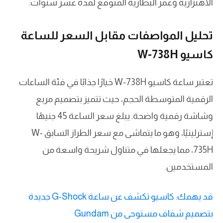
الاهتزازية وعمر البطارية المتوقع لمدة عشر سنوات.
تحليل المواصفات مقابل السعر للساعة
كاسيو W-738H
تعتبر ساعة كاسيو W-738H خيارًا جذابًا في فئة الساعات
الرقمية المتوسطة الحجم، حيث تتميز بتصميم مربع
وشاشة رقمية واضحة. يبلغ سعر الساعة 45 جنيهًا
إسترلينيًا، وهو ما يتماشى مع سعر الطراز السابق W-
735H، مما يجعلها في متناول شريحة واسعة من
المستخدمين.
قد يهمك: كاسيو تكشف عن ساعة G-Shock جديدة
بتصميم شفاف مستوحى من Gundam