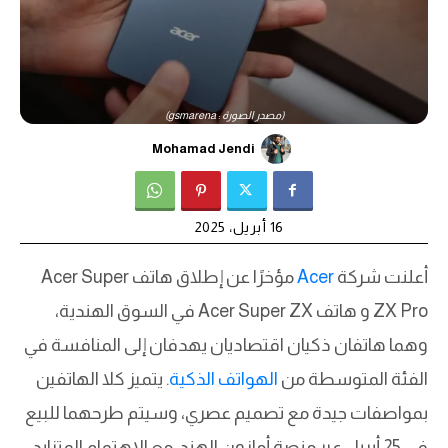
(مصدر الصورة : gsmarena)
Mohamad Jendi
16 أبريل، 2025
أعلنت شركة
Acer
مؤخرًا عن إطلاق هاتف Acer Super
ZX Pro و هاتف Acer Super ZX في السوق الهندية،
وهما هاتفان ذكيان اقتصاديان يهدفان إلى المنافسة في
الفئة المتوسطة من
الهواتف الذكية
. يتميز كلا الهاتفين
بمواصفات جيدة مع تصميم عصري، وسيتم طرحهما للبيع
في 25 أبريل عبر منصة أمازون الهند. مع الاهتمام المتزايد