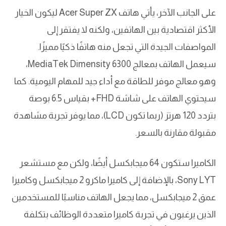
على الجانب الآخر، يأتي هاتف Acer Super ZX ليكون الخيار
الأكثر اقتصادية بين الهاتفين، ولكنه لا يفتقر إلى
المواصفات الجيدة التي تجعل منه هاتفًا ذكيًا مميزًا.
سيعمل الهاتف بمعالج MediaTek Dimensity 6300،
وهو معالج موفر للطاقة مع أداء جيد للمهام اليومية. كما
سيحتوي الهاتف على شاشة FHD+ بقياس 6.5 بوصة
بتردد 120 هرتز (ربما تكون LCD)، مما يوفر تجربة مشاهدة
مقبولة مقارنة بالسعر.
الكاميرا ستكون 64 ميجابكسل أيضًا، ولكن مع مستشعر
Sony LYT، بالإضافة إلى كاميرا ماكرو 2 ميجابكسل وكاميرا
عمق 2 ميجابكسل، مما يجعل الهاتف مناسبًا للمستخدمين
الذين يرغبون في تجربة كاميرا متعددة الوظائف بتكلفة