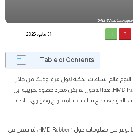
رة بمساعدة DALL·E 2)
31 مايو، 2025
Table of Contents
 اليوم عالم الساعات الذكية لأول مرة، وذلك من خلال
إطلاق جهازين جديدين: HMD Rubber 1 وHMD Rubber 1S. هذا الدخول لم يكن مجرد خطوة تجريبية، بل
 خط المواجهة مع ساعات سامسونج وهواوي، خاصة
في هذا المقال التحليلي، سنناقش بالتفصيل كل ما توفر من معلومات حول HMD Rubber 1، ثم ننتقل في