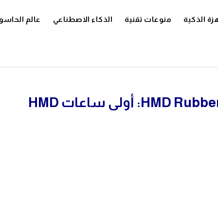
زة الذكية
منوعات تقنية
الذكاء الاصطناعي
عالم الحاسو
تعرف على HMD Rubber 1 وHMD Rubber 1S: أولى ساعات HMD