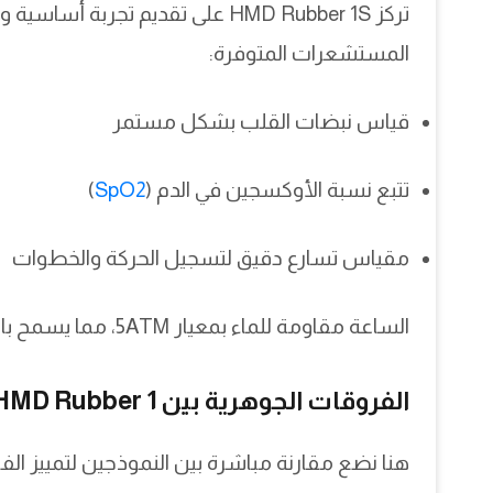
تركز HMD Rubber 1S على تقديم تجر
المستشعرات المتوفرة:
قياس نبضات القلب بشكل مستمر
تتبع نسبة الأوكسجين في الدم (
SpO2
)
مقياس تسارع دقيق لتسجيل الحركة والخطوات
الساعة مقاومة للماء بمعيار 5ATM، مما يسمح باستخدامها أثناء السباحة أو في أثناء التمارين دون قلق.
الفروقات الجوهرية بين HMD Rubber 1 وHMD Rubber 1S
هنا نضع مقارنة مباشرة بين النموذجين لتمييز ال