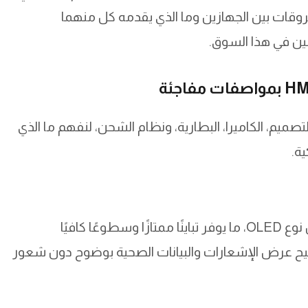
 HMD Rubber 1S، مع إبراز الفروقات بين الجهازين وما الذي يقدمه كل منهما
ين في هذا السوق.
ميم، الكاميرا، البطارية، ونظام الشحن، لنفهم ما الذي
تأتي HMD Rubber 1 بشاشة مقاس 1.85 إنش من نوع OLED، ما يوفر تباينًا ممتازًا وسطوعًا كافيًا
 تتيح عرض الإشعارات والبيانات الصحية بوضوح دون شعور