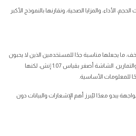
 نُحلّل خصائص Rubber 1S من حيث الحجم، الأداء، والمزايا الصحية، ونقارنها بالنموذج الأكبر
اطة ووزنًا أخف، ما يجعلها مناسبة جدًا للمستخدمين الذين لا يحبون
الساعات الكبيرة أو من يفضلون الراحة أثناء النوم والتمارين. الشاشة أصغر بقياس 1.07 إنش، لكنها
ًا للمعلومات الأساسية.
اجهة يبدو معدًا ليُبرز أهم الإشعارات والبيانات دون