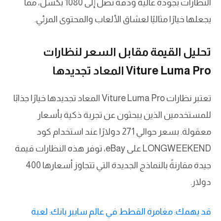
النظارات بجودة عالية ودقة تصل إلى 1080 بكسل، مما
يجعلها خيارًا مثاليًا لعشاق الألعاب والمحتوى المرئي.
تحليل القيمة مقابل السعر لنظارات
Viture Luma Pro المعاد تجديدها
تعتبر نظارات Viture Luma Pro المعاد تجديدها خيارًا جذابًا
للمستخدمين الذين يبحثون عن تجربة ذكية بأسعار
معقولة. بسعر حوالي 271 دولارًا عند استخدام كود
LONGWEEKEND على eBay، توفر هذه النظارات قيمة
جيدة مقارنةً بالنماذج الجديدة التي تتجاوز أسعارها 400
دولار.
قد يهمك: مغامرة القطط في عالم سايبر بانك: لعبة