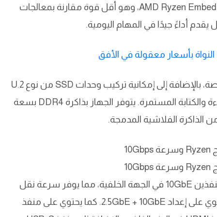
للأقراص. يتم تشغيله بواسطة معالج AMD Ryzen Embedded R2514، وهو أقل قوة مقارنة بمعالجات
يدعم الجهاز حتى أربعة أقراص SATA بحجم 3.5 بوصة، بالإضافة إلى إمكانية تركيب وحدات SSD من نوع U.2
في الفتحتين الأولى والثانية، مما يعزز من أداء القراءة والكتابة المستمرة. يتوفر الجهاز بذاكرة DDR4 بسعة
على صعيد الاتصال، يتميز DXP4800 GT بوجود منفذين 10GbE في الجهة الخلفية، مما يوفر سرعة نقل
بيانات عالية مقارنة بالنماذج السابقة التي كانت تحتوي على إعداد 2.5GbE + 10GbE. كما يحتوي على منفذ