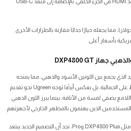
USB-A بسرعة 10Gbps، ومنفذين USB 2.0، ومنفذ HDMI في الجزء الخلفي، بالإضافة إلى منفذ USB-C
دأ سعر الجهاز في الصين من 2,681 يوان (~394 دولار)، مما يجعله خيارًا جذابًا مقارنة بالطرازات الأخرى
هاز DXP4800 GT
Ugreen  بتصميمه الفريد الذي يجمع بين اللونين الأسود والذهبي، مما يمنحه
مظهرًا عصريًا وجذابًا. هذا التصميم لا يقتصر فقط على الجمالية، بل يعكس أيضًا توجه Ugreen نحو تقديم
للامع يضفي لمسة من الأناقة، بينما يبرز اللون الذهبي
ض المستخدمين الذين يهتمون بالمظهر الخارجي لأجهزتهم.
عند مقارنة DXP4800 GT مع الطرازات السابقة، مثل DXP4800 Plus وPro، نجد أن التصميم الجديد يبتعد