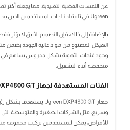
عن اللمسات الفضية التقليدية، مما يجعله أكثر تم
Ugreen في تلبية احتياجات المستخدمين الذين يبحثون عن أجهزة تجمع بين الأداء العالي والمظهر الجذاب.
بالإضافة إلى ذلك، فإن التصميم الأنيق لا يؤثر فق
الهيكل المصنوع من مواد عالية الجودة يضمن متانة 
وجود فتحات التهوية بشكل مدروس يساهم في تحس
منخفضة أثناء التشغيل.
الفئات المستهدفة لجهاز NAS DXP4800 GT
جهاز Ugreen DXP4800 GT ي
وسريع، مثل الشركات الصغيرة والمتوسطة التي ت
للأقراص، يمكن للمستخدمين تركيب مجموعة متنوع