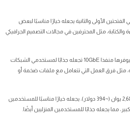
ا، فإن دعم الجهاز لوحدات SSD من نوع U.2 في الفتحتين الأولى والثانية يجعله خيارًا مناسبًا لبعض
ءة والكتابة، مثل المحترفين في مجالات التصميم الجرافيكي
بالإضافة إلى ذلك، فإن سرعة الاتصال العالية التي يوفرها منفذا 10GbE تجعله جذابًا لمستخدمي الشبكات
عة، مثل فرق العمل التي تتعامل مع ملفات ضخمة أو
أخيرًا، فإن السعر التنافسي للجهاز، الذي يبدأ من 2,681 يوان (~394 دولار)، يجعله خيارًا مناسبًا للمستخدمين
بير، مما يجعله جذابًا للمستخدمين المنزليين أيضًا.