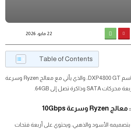
22 مايو، 2026
Table of Contents
أعلنت Ugreen عن إطلاق جهاز NAS جديد يحمل اسم DXP4800 GT، والذي يأتي مع معالج Ryzen وسرعة
Ugreen  هو NAS جديد يتميز بتصميمه الأسود والذهبي، ويحتوي على أربعة فتحات