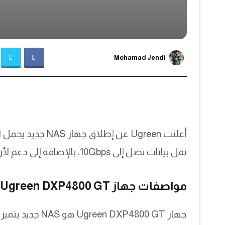
Mohamad Jendi
نقل بيانات تصل إلى 10Gbps، بالإضافة إلى دعم لأربعة محركات SATA وذاكرة تصل إلى 64GB.
مواصفات جهاز Ugreen DXP4800 GT: معالج Ryzen وسرعة 10Gbps
جهاز DXP4800 GT