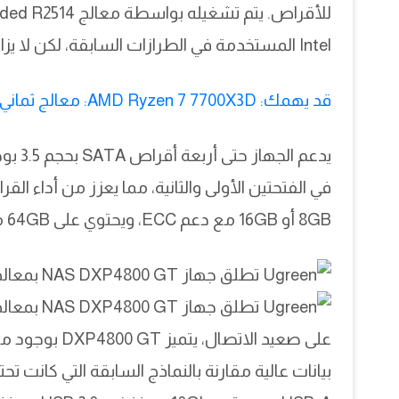
Intel المستخدمة في الطرازات السابقة، لكن لا يزال يقدم أداءً جيدًا في المهام اليومية.
قد يهمك: AMD Ryzen 7 7700X3D: معالج ثماني النواة بأسعار معقولة في الأفق
8GB أو 16GB مع دعم ECC، ويحتوي على 64GB من الذاكرة الفلاشية المدمجة.