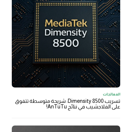
المعالجات
تسريب Dimensity 8500: شريحة متوسطة تتفوق
على الفلاجشيب في نتائج AnTuTu!