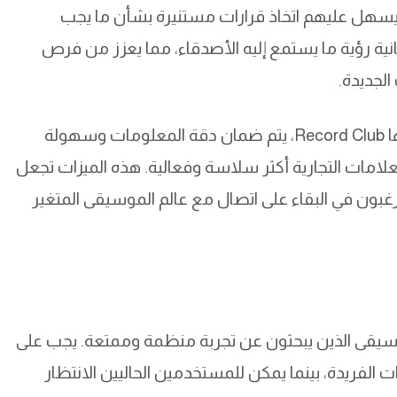
 يسهل عليهم اتخاذ قرارات مستنيرة بشأن ما يجب
كانية رؤية ما يستمع إليه الأصدقاء، مما يعزز من فرص
الجديدة.
بفضل قاعدة بيانات MusicBrainz التي تعتمد عليها Record Club، يتم ضمان دقة المعلومات وسهولة
لعلامات التجارية أكثر سلاسة وفعالية. هذه الميزات تجعل
مين الذين يرغبون في البقاء على اتصال مع عالم الموسيقى المتغير
ا مثاليًا لعشاق الموسيقى الذين يبحثون عن تجربة منظمة وممتعة. يجب على
 الفريدة، بينما يمكن للمستخدمين الحاليين الانتظار