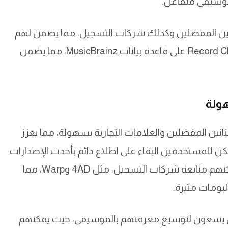
 موسيقي متفاعل.
انين المفضلين وكذلك شركات التسجيل، مما يضمن لهم
البقاء على اطلاع دائم بأحدث الإصدارات. تعتمد Record Club على قاعدة بيانات MusicBrainz، مما يضمن
هولة
ين متابعة الفنانين المفضلين والعلامات التجارية بسهولة، مما يعزز
ن للمستخدمين البقاء على اطلاع دائم بأحدث الإصدارات
والأخبار المتعلقة بالفنانين الذين يحبونهم. كما يمكنهم متابعة شركات التسجيل، مثل 4AD وWarp، مما
لبومات مثيرة.
ذين يسعون لتوسيع معرفتهم بالموسيقى، حيث يمكنهم