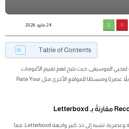
24 مايو، 2026
Table of Contents
ديم تجربة فريدة لمحبي الموسيقى، حيث تتيح لهم تقييم الألبومات
ومتابعة ما يستمع إليه أصدقاؤهم، مما يجعلها بديلاً عصريًا ومبسطًا للمواقع الأخرى مثل Rate Your
تقدم منصة Record Club واجهة مستخدم نظيفة وعصرية، تشبه إلى حد كبير واجهة Letterboxd، مما