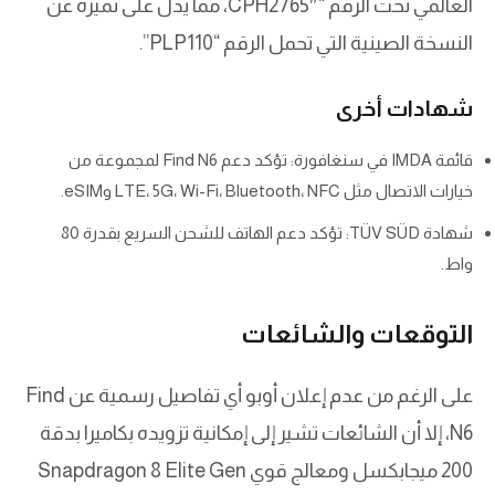
العالمي تحت الرقم “CPH2765″، مما يدل على تميزه عن
النسخة الصينية التي تحمل الرقم “PLP110”.
شهادات أخرى
قائمة IMDA في سنغافورة: تؤكد دعم Find N6 لمجموعة من
خيارات الاتصال مثل LTE، 5G، Wi-Fi، Bluetooth، NFC وeSIM.
شهادة TÜV SÜD: تؤكد دعم الهاتف للشحن السريع بقدرة 80
واط.
التوقعات والشائعات
على الرغم من عدم إعلان أوبو أي تفاصيل رسمية عن Find
N6، إلا أن الشائعات تشير إلى إمكانية تزويده بكاميرا بدقة
200 ميجابكسل ومعالج قوي Snapdragon 8 Elite Gen