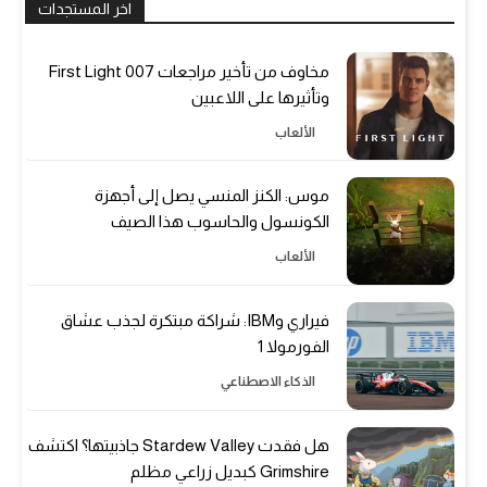
اخر المستجدات
مخاوف من تأخير مراجعات 007 First Light
وتأثيرها على اللاعبين
الألعاب
موس: الكنز المنسي يصل إلى أجهزة
الكونسول والحاسوب هذا الصيف
الألعاب
فيراري وIBM: شراكة مبتكرة لجذب عشاق
الفورمولا 1
الذكاء الاصطناعي
هل فقدت Stardew Valley جاذبيتها؟ اكتشف
Grimshire كبديل زراعي مظلم