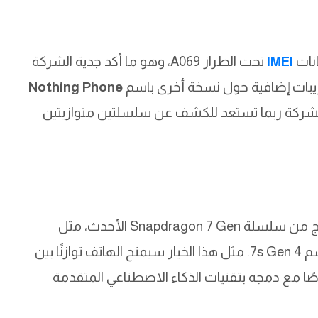
انات
IMEI
تحت الطراز A069، وهو ما أكد جدية الشركة
ريبات إضافية حول نسخة أخرى باسم
Nothing Phone
 يشير إلى أن الشركة ربما تستعد للكشف عن سلسلتين متوازيتين
Snapdra الأحدث، مثل
أو ربما نسخة مطورة باسم 7s Gen 4. مثل هذا الخيار سيمنح الهاتف توازنًا بين
صًا مع دمجه بتقنيات الذكاء الاصطناعي المتقدمة