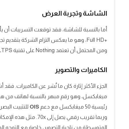
الشاشة وتجربة العرض
أما بالنسبة للشاشة، فقد توقعت التسريبات أن يأت
+Full HD، وهو ما يعكس التزام الشركة بتقد
ومن المحتمل أن تعتمد Nothing على تقنية LTPS أو حتى تحسينات أخرى لتقليل استهلاك البطارية.
الكاميرات والتصوير
ميغابكسل، وهو رقم مبهر بالنسبة لهاتف من هذه
رئيسية 50 ميغابكسل مع دعم
OIS
وربما تقريب رقمي يصل إل
المتوسطة من ناحية التصوير، خاصة مع التوجه الم