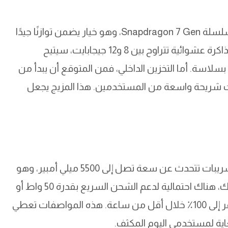
تشير التكهنات إلى أن الهاتف سيأتي بمعالج من سلسلة Snapdragon 7 Gen، وهو خيار يضمن توازنًا جيدًا
بين الكفاءة والقوة. هذا المعالج، إلى جانب خيارات ذاكرة عشوائية تتراوح بين 8 و12 جيجابايت، سيتيح
لاسة. أما التخزين الداخلي، فمن المتوقع أن يبدأ من
ايت، لتلبية احتياجات شريحة واسعة من المستخدمين. هذا المزيج يجعل
البطارية واحدة من أبرز النقاط التي تثير الجدل. التسريبات تتحدث عن سعة تصل إلى 5500 ميلي أمبير، وهو
رقم ضخم يَعِد بعمر استخدام طويل. إضافة إلى ذلك، هناك احتمالية لدعم الشحن السريع بقدرة 50 واط أو
أكثر، مما يعني أن الهاتف سيعيد الشحن من الصفر إلى 100٪ خلال أقل من ساعة. هذه المواصفات تعطي
اية لمستخدمي اليوم المكثف.