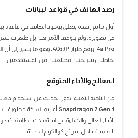
رصد الهاتف في قواعد البيانات
أول ما تم رصده يتعلق بوجود الهاتف في قاعدة بي
في تطويره. ولم يتوقف الأمر هنا، بل ظهرت تس
4a Pro
، برقم طراز A069P، وهو ما
تخاطبان شريحتين مختلفتين من المستخدمين.
المعالج والأداء المتوقع
من الناحية التقنية، يدور الحديث عن استخدام معالج من سلسلة gon 7 Gen
Snapdragon 7 Gen 4
الأداء العالي والكفاءة في استهلاك الطاقة، خصو
المدمجة داخل شرائح كوالكوم الحديثة.