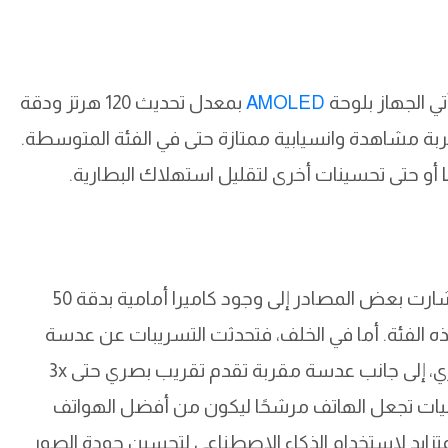
ي الجهاز بلوحة
AMOLED
بمعدل تحديث 120 هرتز ودقة
يم تجربة مشاهدة وانسيابية ممتازة حتى في الفئة المتوسطة.
الجزء الأكثر إثارة كان ما نُشر عن الكاميرات. فقد أشارت بعض المصادر إلى وجود كاميرا أمامية بدقة 50
 الفئة. أما في الخلف، فتحدثت التسريبات عن عدسة
للتثبيت البصري، إلى جانب عدسة مقربة تقدم تقريب بصري حتى 3x
ى 70x. مثل هذه الإمكانيات تجعل الهاتف مرشحًا ليكون من أفضل الهواتف
تزايد لاستخدام الذكاء الاصطناعي لتحسين جودة الصور