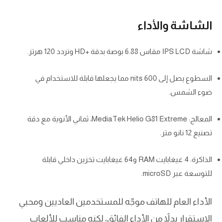
الشاشة والأداء
شاشة IPS LCD مقاس 6.88 بوصة بدقة +HD وتردد 120 هرتز.
السطوع يصل إلى 600 nits مما يجعلها قابلة للاستخدام في
ضوء الشمس.
المعالج: MediaTek Helio G81 Extreme، ثماني الأنوية مع دقة
تصنيع 12 نانو متر.
الذاكرة: 4 غيغابايت RAM و64 غيغابايت تخزين داخلي قابلة
للتوسعة عبر microSD.
الأداء العام للهاتف موجّه للمستخدمين العاديين ومحبي
الاستقرار بدلاً من الأداء الفائق، لكنه مناسب للألعاب