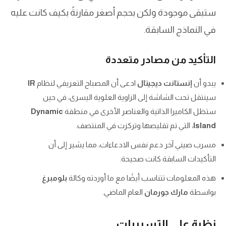
ستبقى موجودة ولكن بحجم أصغر مقارنةً بكيف كانت عليه
في النماذج السابقة.
التأكيد من مصادر متعددة
يبدو أن
إنستانت ديجيتال
ادعى أن المصباح التعريفي لنظام
IR
سينتقل تحت الشاشة إلى الزاوية العلوية اليسرى، في حين
ستظل الكاميرا الذاتية والعناصر الأخرى في منطقة
Dynamic
Island
، التي تم تقليصها وتركزت في المنتصف.
مسرب صيني آخر دعم نفس الادعاءات، مما يشير إلى أن
التأكيدات السابقة كانت صحيحة.
هذه المعلومات تتناسب أيضًا مع ما أوردته وكالة
بلومبرغ
بواسطة
مارك جورمان
العام الماضي.
نظرة على التسريبات