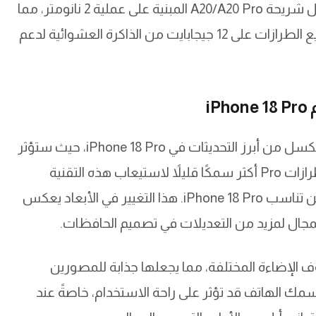
تتضمن التغييرات المتوقعة أيضًا تقنيات جديدة مثل شريحة A20/A20 Pro المبنية على عملية 2 نانومتر، مما
يوفر زيادة في الأداء بنسبة 15%. كما ستحتوي جميع الطرازات على 12 جيجابايت من الذاكرة العشوائية لدعم
i
تعتبر الكاميرا الجديدة بفتحة متغيرة بدقة 48 ميجابكسل من أبرز التحديثات في iPhone 18 Pro، حيث ستؤثر
بشكل كبير على تصميم الهاتف. يتوقع أن تكون طرازات Pro أكثر سمكًا قليلاً لاستيعاب هذه التقنية
المتطورة، مما يعني أن حافظات iPhone 17 Pro لن تناسب iPhone 18 Pro. هذا التغيير في الأبعاد يعكس
 المجال لمزيد من التعديلات في تصميم الحافظات.
 الإضاءة المختلفة، مما يجعلها جذابة للمصورين
مك الهاتف قد تؤثر على راحة الاستخدام، خاصةً عند