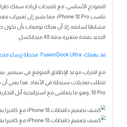
تناسب iPhone 18 Pro، مما يشير إ
الجديد بفتحة متغيرة بدقة 48 ميجابكسل.
قد يهمك: FusionDock Ultra: محطة إرساء متطورة تدعم أربعة شاشات 6K
مع اقتراب موعد الإطلاق المتوقع في سبتمبر، يبدو أ
18 Pro، وهو ما يتماشى مع استراتيجية أبل التجارية التي تفضل بيع ملحقات جديدة.