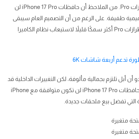
للنموذج الأساسي، مع تلميحات لزيادة سمك طرازات Pro. من الملاحظ أن حافظات iPhone 17 Pro لن
لى تغييرات تصميمية طفيفة. على الرغم من أن التصميم العام سيبقى
مشابهًا لسابقه، إلا أن هناك توقعات بأن تكون طرازات Pro أكثر سمكًا قليلاً لاستيعاب نظام الكاميرا
ن أبل تلتزم بجمالية مألوفة، لكن التغييرات الداخلية قد
تتطلب تعديلات بسيطة في الأبعاد. هذا يعني أن حافظات iPhone 17 Pro لن تكون متوافقة مع iPhone