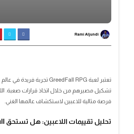
Rami Aljundi
تعتبر لعبة GreedFall RPG تج
فرصة مثالية للاعبين لاستكشاف عالمها الغني.
تحليل تقييمات اللاعبين: هل تستحق GreedFall التجربة؟