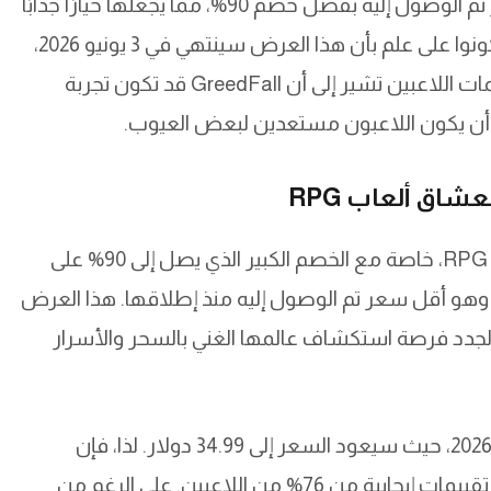
السعر الحالي للعبة هو 3.49 دولار، وهو أقل سعر تم الوصول إليه بفضل خصم 90%، مما يجعلها خيارًا جذابًا
لمحبي الألعاب. ومع ذلك، يجب على اللاعبين أن يكونوا على علم بأن هذا العرض سينتهي في 3 يونيو 2026،
حيث سيعود السعر إلى 34.99 دولار. لذا، فإن تقييمات اللاعبين تشير إلى أن GreedFall قد تكون تجربة
 أن يكون اللاعبون مستعدين لبعض العيوب.
تعتبر لعبة GreedFall فرصة مثالية لعشاق ألعاب RPG، خاصة مع الخصم الكبير الذي يصل إلى 90% على
 السعر الحالي للعبة هو 3.49 دولار، وهو أقل سعر تم الوصول إليه منذ إطلاقها. هذا العرض
 الجدد فرصة استكشاف عالمها الغني بالسحر والأسرار
تجدر الإشارة إلى أن هذا الخصم ساري حتى 3 يونيو 2026، حيث سيعود السعر إلى 34.99 دولار. لذا، فإن
الوقت الحالي هو الأنسب لتجربة اللعبة، خاصة مع تقييمات إيجابية من 76% من اللاعبين. على الرغم من