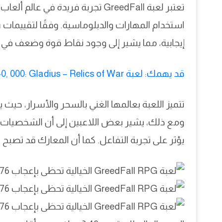
إيجابية، مما يشير إلى وجود نقاط قوة وضعف في ا
قد يهمك: لعبة Warhammer 40, 000: Gladius – Relics of War مجانية الآن على Steam حتى 28 مايو
تتميز اللعبة بعالمها الغني بالسحر والأسرار، ح
يؤثر على تجربة التفاعل. كما أن المعارك قد تصب