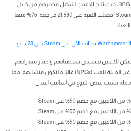
تعتبر لعبة GreedFall تجربة فريدة في عالم ألعاب RPG، حيث تتيح للاعبين تشكيل مصيرهم من خلال
استخدام المهارات والدبلوماسية. وفقًا لتقييمات Steam، حصلت اللعبة على 21,690 مراجعة، 76% منها
للعبة.
يث يمكن للاعبين تخصيص شخصياتهم واختيار مهاراتهم.
ومع ذلك، يشير بعض اللاعبين إلى أن الشخصيات غير القابلة للعب (NPCs) غالبًا ما تكون متشابهة، مما
ح مملة بسبب نقص التنوع في أساليب القتال.