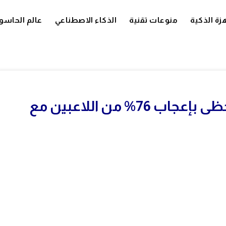
زة الذكية
منوعات تقنية
الذكاء الاصطناعي
عالم الحاسو
لعبة GreedFall RPG الخيالية تحظى بإعجاب 76% من اللاعبين مع