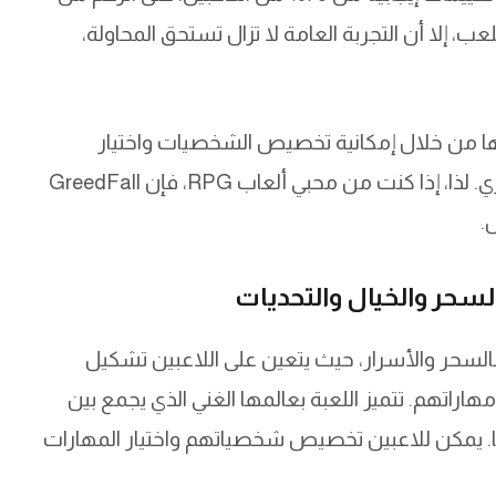
 إلا أن التجربة العامة لا تزال تستحق المحاولة،
عها من خلال إمكانية تخصيص الشخصيات واختيار
المهارات، مما يعزز من قيمة اللعبة كخيار استثماري. لذا، إذا كنت من محبي ألعاب RPG، فإن GreedFall
.
 جزيرة نائية مليئة بالسحر والأسرار، حيث يتعين على اللاعبين تشكيل
اتهم. تتميز اللعبة بعالمها الغني الذي يجمع بين
ها. يمكن للاعبين تخصيص شخصياتهم واختيار المهارات