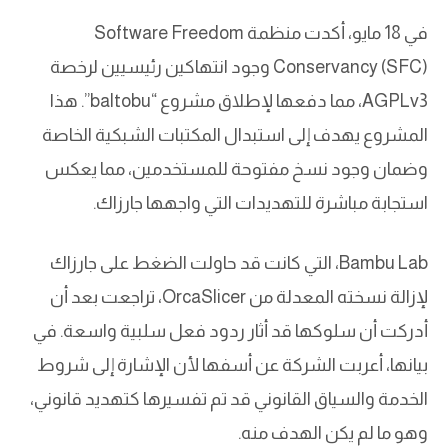
في 18 مايو، أكدت منظمة Software Freedom
Conservancy (SFC) وجود انتهاكين رئيسيين لرخصة
AGPLv3، مما دفعها لإطلاق مشروع “baltobu”. هذا
المشروع يهدف إلى استبدال المكتبات الشبكية الخاصة
وضمان وجود نسخ مفتوحة للمستخدمين، مما يعكس
استجابة مباشرة للتهديدات التي واجهها جارزاك.
Bambu Lab، التي كانت قد حاولت الضغط على جارزاك
لإزالة نسخته المعدلة من OrcaSlicer، تراجعت بعد أن
أدركت أن سلوكها قد أثار ردود فعل سلبية واسعة. في
بيانها، أعربت الشركة عن أسفها لأن الإشارة إلى شروط
الخدمة والسياق القانوني قد تم تفسيرها كتهديد قانوني،
وهو ما لم يكن الهدف منه.