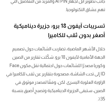
جانب تطوير أبل لجهاز AI PIN والمزيد من التفاصيل التي
تهم عشاق التكنولوجيا.
تسريبات آيفون 18 برو: جزيرة ديناميكية
أصغر بدون ثقب للكاميرا
خلال الأشهر الماضية، تضاربت الشائعات حول تصميم
الجهة الأمامية لآيفون 18 برو. شكّلت تقارير من الصين
وكوريا مصدرًا للشائعات حول احتمالية نقل مكون Face
ID إلى تحت الشاشة، مصحوبة بتقارير عن ثقب للكاميرا في
الزاوية العلوية اليسرى. لكن، وفقًا لمصدر موثوق في
الصين، ستبقى الجزيرة الديناميكية وتصبح أضيق بنسبة
35٪.