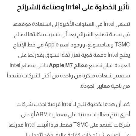
تأثير الخطوة على Intel وصناعة الشرائح
تسعى Intel في السنوات الأخيرة إلى استعادة موقعها
في ساحة تصنيع الشرائح بعد أن خسرت مكانتها لصالح
TSMC وسامسونغ، ووجود اسم Apple في خط الإنتاج
يمنح Intel دفعة قوية تعزز ثقة السوق بقدرتها على
العودة. نجاح تصنيع
معالج Apple M7
داخل مصانع Intel
سيعتبر شهادة مبكرة من واحدة من أكثر الشركات تشدداً
من ناحية معايير الجودة.
كما أن هذه الخطوة تتيح لـ Intel فرصة لجذب شركات
أخرى تنتج معالجات مبنية على معمارية ARM أو حتى
شركات تعتمد على TSMC فقط. فإذا أثبتت Intel قدرتها
على تصنيع شرائح ذات كفاءة عالية، فقد تتحول إلى