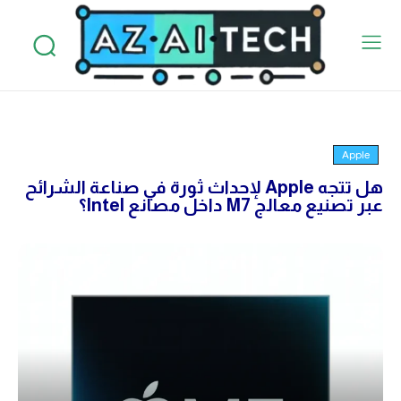
Apple
هل تتجه Apple لإحداث ثورة في صناعة الشرائح
عبر تصنيع معالج M7 داخل مصانع Intel؟