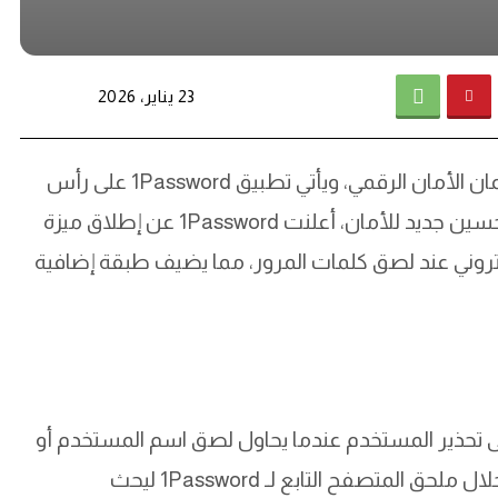
23 يناير، 2026
تعد إدارة كلمات المرور من المهام الأساسية لضمان الأمان الرقمي، ويأتي تطبيق 1Password على رأس
القائمة لتوفير حلول مبتكرة في هذا المجال. في تحسين جديد للأمان، أعلنت 1Password عن إطلاق ميزة
تروني عند لصق كلمات المرور، مما يضيف طبقة إضافية
الميزة الجديدة التي أطلقتها 1Password على تحذير المستخدم عندما يحاول لصق اسم المستخدم أو
كلمة المرور في موقع إلكتروني. يظهر تنبيه من خلال ملحق المتصفح التابع لـ 1Password ليحث