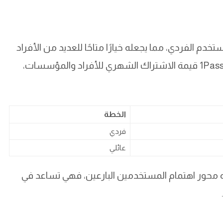
2.9 دولار شهريًا للمستخدم الفردي، مما يجعله خيارًا متاحًا للعديد من الأفراد
والأسر. بالتطبيق الشامل لهذه الميزة، يعزز 1Password قيمة الاشتراك الشهري للأفراد والمؤسسات،
الخطة
فردي
عائلي
هذه محور اهتمام المستخدمين البارعين، فهي تساعد في