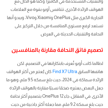
والتقنيات المستخدمة في الكاميرا. وكما هو الحال مع
الهواتف الرائدة الأخرى، تتنافس أوبو بقوة مع العلامات
التجارية الكبرى مثل OnePlus وXiaomi وVivo، ويبدو أنها
تستعد لرفع مستوى المنافسة من خلال التركيز على
النحافة والتقنيات الحديثة في العرض.
تصميم فائق النحافة مقارنة بالمنافسين
لطالما كانت أوبو تُعرف بابتكاراتها في التصميم، لكن
هاتفها السابق
Find X7 Ultra
كان يُعتبر من أكثر الهواتف
الرائدة سماكة في 2024، حيث بلغ سمكه 9.5 ملم، وهو ما
جعل البعض يعتبره ضخمًا نسبيًا مقارنة بالهواتف الرائدة
الأخرى. في المقابل، جاء OnePlus 12 بتصميم أكثر نحافة
حيث بلغ سمكه 9.2 ملم، مما جعله أكثر جاذبية من حيث