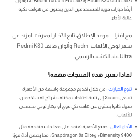
هاتف Redmi K80 Ultra وهاتف Redmi Turbo 4 Pro سيوفران
أيضًا خيارات قوية للمستخدمين الذين يبحثون عن هواتف ذكية
عالية الأداء.
مع اقتراب موعد الإطلاق، تابع الأخبار لمعرفة المزيد عن
سعر لوحي الألعاب Redmi وألوان هاتف Redmi K80
Ultra عند الكشف الرسمي.
لماذا تعتبر هذه المنتجات مهمة؟
تنوع الخيارات
: من خلال تقديم مجموعة واسعة من الأجهزة،
تسعى Xiaomi إلى تلبية احتياجات مختلف شرائح المستخدمين،
سواء كانوا يبحثون عن هاتف ذكي قوي أو جهاز لوحي مخصص
للألعاب.
الأداء العالي
: جميع الأجهزة تعتمد على معالجات متقدمة مثل
Dimensity 9400+ وSnapdragon 8s Elite ، مما يضمن أداءً قويًا