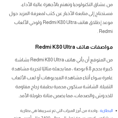
من عشاق التكنولوجيا وتهتم بالأجهزة عالية الأداء،
فستحتاج إلى متابعة الأخبار عن كثب لمعرفة المزيد حول
موعد إطلاق هاتف Redmi K80 Ultra ولوحي الألعاب
Redmi .
مواصفات هاتف Redmi K80 Ultra
من المتوقع أن يأتي هاتف Redmi K80 Ultra بشاشة
كبيرة بحجم 6.8 بوصة ، مما يجعله مثاليًا لتجربة مشاهدة
غامرة سواء أثناء مشاهدة الفيديوهات أو لعب الألعاب
الثقيلة. الشاشة ستكون محمية بطبقة زجاج مقاومة
للخدوش والصدمات، مما يضمن متانة طويلة الأمد.
البطارية
: واحدة من أبرز الميزات التي تم تسريبها هي بطارية
سيليكون-كربون بسعة تصل إلى حوالي 7400 مللي أمبير . هذه