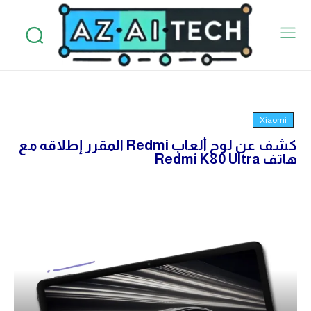
Xiaomi
كشف عن لوح ألعاب Redmi المقرر إطلاقه مع
هاتف Redmi K80 Ultra