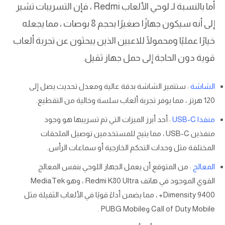
أما بالنسبة لـ لوحي الألعاب Redmi ، فإن التسريبات تشير
إلى أنه سيكون جهازًا صغيرًا بحجم 8 بوصات ، مما يجعله
خيارًا عمليًا ومحمولًا للاعبين الذين يبحثون عن تجربة ألعاب
قوية دون الحاجة إلى حمل جهاز ثقيل.
الشاشة
: ستتميز الشاشة بدقة عالية ومعدل تحديث يصل إلى
120 هرتز ، مما يوفر تجربة ألعاب سلسة وخالية من التقطيع.
منفدا USB-C
: أحد أبرز الميزات التي تم تسريبها هو وجود
منفذين USB-C ، مما يتيح للمستخدمين توصيل الملحقات
المختلفة مثل وحدات التحكم الخارجية أو سماعات الرأس.
المعالج
: من المتوقع أن يعمل الجهاز اللوحي بنفس المعالج
القوي الموجود في هاتف Redmi K80 Ultra ، وهو MediaTek
Dimensity 9400+ ، مما يضمن أداءً قويًا في الألعاب الثقيلة مثل
Call of Duty Mobile وPUBG Mobile .