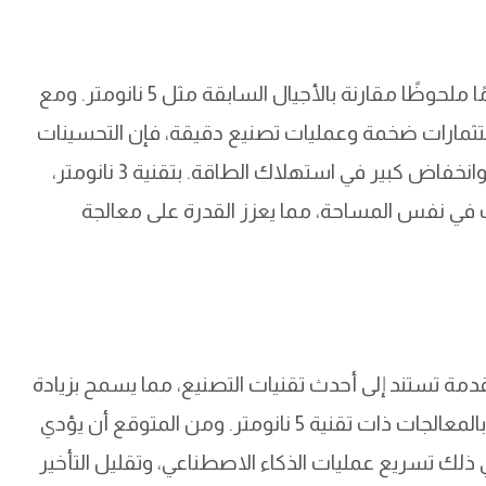
تعتبر تقنية تصنيع الشرائح بمقياس 3 نانومتر تقدمًا ملحوظًا مقارنة بالأجيال السابقة مثل 5 نانومتر. ومع
ستثمارات ضخمة وعمليات تصنيع دقيقة، فإن التحسينات
في الكثافة الترانزستورية تؤدي إلى زيادة في الأداء وانخفاض كبير في استهلاك الطاقة. بتقنية 3 نانومتر،
 في نفس المساحة، مما يعزز القدرة على معالجة
 نانومتر على بنية متقدمة تستند إلى أحدث تقنيات التصنيع، مما يسمح بزيادة
الكثافة الترانزستورية بنسبة تصل إلى 30% مقارنة بالمعالجات ذات تقنية 5 نانومتر. ومن المتوقع أن يؤدي
 ذلك تسريع عمليات الذكاء الاصطناعي، وتقليل التأخير