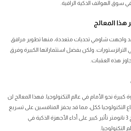
 سوق الهواتف الذكية الراقية.
هذا المعالج
نومتر أمرًا سهلاً؛ فقد واجهت شاومي تحديات متعددة، منها تطوير مرافق
لترانزستورات. ولكن بفضل استثماراتها الكبيرة وفرق
وز هذه العقبات.
عالج بتقنية 3 نانومتر خطوة كبيرة نحو الأمام في عالم التكنولوجيا. فهذا المعالج لن
ع التكنولوجيا ككل، مما قد يحفز المنافسين على تسريع
وتيرة التطوير لديهم. من المتوقع أن يكون لمعالج 3 نانومتر تأثير كبير على أداء الأجهزة الذكية في
 التكنولوجيا.