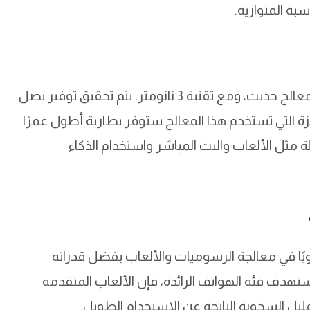
بة المتوازية.
يعد استهلاك الطاقة جانبًا محوريًا في تصميم أي معالج حديث، ومع تقنية 3 نانومتر، يتم تحقيق توفير يصل
جهزة التي تستخدم هذا المعالج ستوفر بطارية أطول عمرًا
ة مثل الألعاب والبث المباشر واستخدام الذكاء
ويًا في معالجة الرسوميات والألعاب بفضل قدراته
 تستهدف فئة الهواتف الرائدة، فإن الألعاب المتقدمة
 السخونة الناتجة عن الاستخدام الطويل.