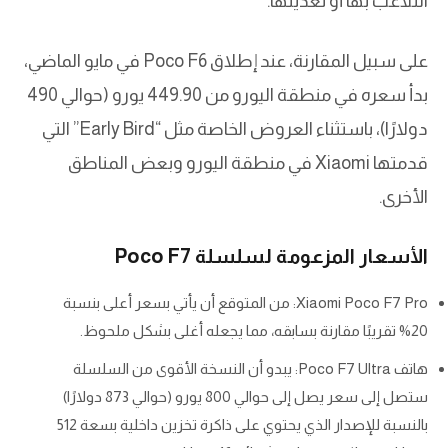
التلاعب بها أو تعديلها.
على سبيل المقارنة، عند إطلاق Poco F6 في مايو الماضي،
بدأ سعره في منطقة اليورو من 449.90 يورو (حوالي 490
دولارًا)، باستثناء العروض الخاصة مثل “Early Bird” التي
قدمتها Xiaomi في منطقة اليورو وبعض المناطق
الأخرى.
الأسعار المزعومة لسلسلة Poco F7
Xiaomi Poco F7 Pro: من المتوقع أن يأتي بسعر أعلى بنسبة
20% تقريبًا مقارنة بسابقه، مما يجعله أغلى بشكل ملحوظ.
هاتف Poco F7 Ultra: يبدو أن النسخة الأقوى من السلسلة
ستصل إلى سعر يصل إلى حوالي 800 يورو (حوالي 873 دولارًا)
بالنسبة للإصدار الذي يحتوي على ذاكرة تخزين داخلية بسعة 512