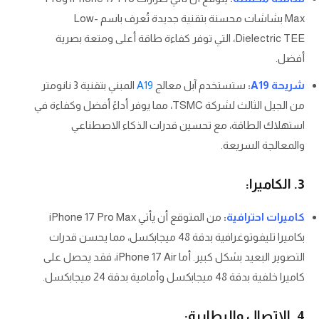
Max بشاشات محسنة بتقنية جديدة تُعرف باسم Low-
Dielectric TEE، التي توفر كفاءة طاقة أعلى ومتعة بصرية
أفضل.
شريحة A19
:
ستستخدم آبل معالج
A19
المبني بتقنية 3 نانومتر
من الجيل الثالث لشركة TSMC، مما يوفر أداءً أفضل وكفاءة في
استهلاك الطاقة، مع تحسين قدرات الذكاء الاصطناعي
والمعالجة السريعة.
3. الكاميرا:
كاميرات احترافية
:
من المتوقع أن يأتي iPhone 17 Pro Max
بكاميرا تليفوتوغرافية بدقة 48 ميجابكسل، مما يحسن قدرات
التصوير البعيد بشكل كبير. أما iPhone 17 Air، فقد يحصل على
كاميرا خلفية بدقة 48 ميجابكسل وأمامية بدقة 24 ميجابكسل.
4. الاتصال والبطارية: