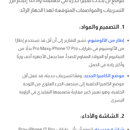
يُتوقع أن يُحدث تغييرًا جذريًا في تصميمه وأدائه. إليكم أبرز
التسريبات والمواصفات المتوقعة لهذا الجهاز الرائد:
1. التصميم والمواد:
إطار من الألومنيوم
:
تشير التقارير إلى أن آبل قد تستخدم إطارًا
من الألومنيوم في طرازات iPhone 17 Pro وPro Max بدلاً من
التيتانيوم أو الفولاذ المقاوم للصدأ، مما يجعل الأجهزة أخف وزنًا
وأكثر راحة في الحمل.
موضع الكاميرا الجديد
:
وفقًا لتسريبات حديثة، قد تنقل آبل
موضع الكاميرا الخلفية إلى منتصف الجزء العلوي من اللوحة
الخلفية، وهو تغيير كبير مقارنةً بتصميمها التقليدي في الزاوية
اليسرى.
2. الشاشة والأداء:
شاشة محسنة
:
يُتوقع أن تأتي طرازات iPhone 17 Pro وPro