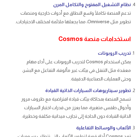
نظام التشغيل المفتوح والتكامل المرن
تدعم المنصة تكاملًا واسع النطاق مع أدوات خارجية ومنصات
تطوير مثل Omniverse، مما يجعلها ملائمة لمختلف الاحتياجات.
استخدامات منصة Cosmos
تدريب الروبوتات
يمكن استخدام Cosmos لتدريب الروبوتات على أداء مهام
معقدة مثل التنقل في بيئات غير مألوفة، التفاعل مع البشر،
وحتى العمليات الصناعية الدقيقة.
تطوير سيناريوهات السيارات الذاتية القيادة
تسمح المنصة بمحاكاة بيئات قيادة افتراضية مع ظروف مرور
وأحوال طقس متغيرة، مما يعزز من قدرات اختبار السيارات
الذاتية القيادة دون الحاجة إلى تجارب ميدانية مكلفة وخطيرة.
الألعاب والوسائط التفاعلية
تعد Cosmos أداة قوية لتطوير الألعاب التي تتطلب رسوميات