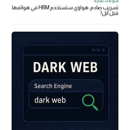
منوعات تقنية
تسريب صادم: هواوي ستستخدم HBM في هواتفها
قبل آبل!