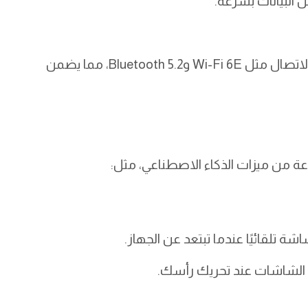
منفذ 3.5 ملم للصوت. يدعم الجهاز أحدث تقنيات الاتصال مثل Wi-Fi 6E وBluetooth 5.2، مما يضمن