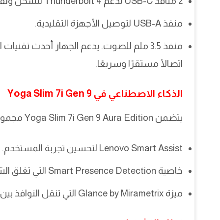
2 منافذ USB-C تدعم Thunderbolt 4 للشحن ونقل البيانات بسرعة.
منفذ USB-A لتوصيل الأجهزة التقليدية.
اتصالًا مستقرًا وسريعًا.
الذكاء الاصطناعي في Yoga Slim 7i Gen 9
يتضمن Yoga Slim 7i Gen 9 Aura Edition مجموعة من ميزات الذكاء الاصطناعي، مثل:
Lenovo Smart Assist لتحسين تجربة المستخدم.
خاصية Smart Presence Detection التي تغلق الشاشة تلقائيًا عندما تبتعد عن الجهاز.
ميزة Glance by Mirametrix التي تنقل النوافذ بين الشاشات عند تحريك رأسك.