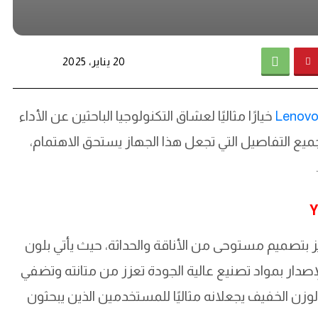
20 يناير، 2025
خيارًا مثاليًا لعشاق التكنولوجيا الباحثين عن الأداء
جميع التفاصيل التي تجعل هذا الجهاز يستحق الاهتمام،
Aura Editio من Yoga Slim 7i Gen 9 يتميز بتصميم مستوحى من الأناقة والحداثة، حيث يأتي بلون
صدار بمواد تصنيع عالية الجودة تعزز من متانته وتضفي
وزن الخفيف يجعلانه مثاليًا للمستخدمين الذين يبحثون