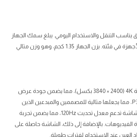
Yog بتصميم نحيف وأنيق يناسب التنقل والاستخدام اليومي. يبلغ سمك الجهاز
حوالي 13.9 مم فقط، مما يجعله واحدًا من أنحف الأجهزة في فئته. يزن الجهاز 1.35 كجم، وهو وزن مثالي
الجهاز مزود بشاشة 14 بوصة من نوع OLED بدقة 4K (3840 × 2400 بكسل)، مما يضمن جودة عرض
مذهلة. الشاشة تدعم طيف الألوان بنسبة 100% P3، مما يجعلها مثالية للمصممين والمبدعين الذين
يحتاجون إلى ألوان دقيقة ونابضة بالحياة. كما أن الشاشة تدعم معدل تحديث 120Hz، مما يضمن تجربة
 الفيديوهات. بالإضافة إلى ذلك، الشاشة حاصلة على