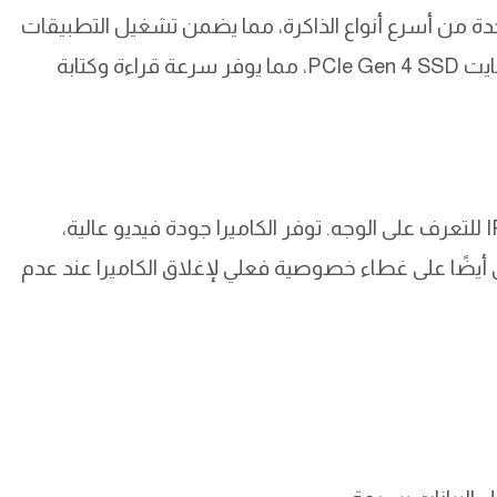
اكرة 16 جيجابايت LPDDR5، وهي واحدة من أسرع أنواع الذاكرة، مما يضمن تشغيل التطبيقات
الثقيلة بسلاسة. التخزين الداخلي هو من نوع 1 تيرابايت PCIe Gen 4 SSD، مما يوفر سرعة قراءة وكتابة
الكاميرا الأمامية بدقة 5 ميجابكسل وتدعم تقنية IR للتعرف على الوجه. توفر الكاميرا جودة فيديو عالية،
وي أيضًا على غطاء خصوصية فعلي لإغلاق الكاميرا عند عدم