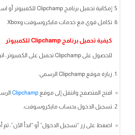
إمكانية تحميل برنامج Clipchamp للكمبيوتر أو استخدامه عبر الإنترنت مباشرة
تكامل قوي مع خدمات مايكروسوفت وXbox
كيفية تحميل برنامج Clipchamp للكمبيوتر
للحصول على Clipchamp تحميل على الكمبيوتر، اتبع الخطوات التالية:
زيارة موقع Clipchamp الرسمي:
افتح المتصفح وانتقل إلى موقع
Clipchamp
الرس
تسجيل الدخول بحساب مايكروسوفت:
اضغط على زر “تسجيل الدخول” أو “ابدأ الآن”، ث