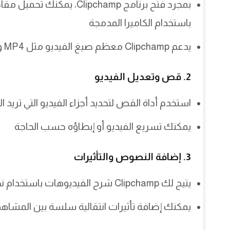
بمجرد فتح برنامج lipchamp
باستخدام الكاميرا المدمجة
يدعم Clipchamp معظم صيغ الفيديو مثل MP4 وMOV وAVI
2. قص وتعديل الفيديو
استخدم أداة القص لتحديد أجزاء الفيديو التي تريد ال
يمكنك تسريع الفيديو أو إبطاؤه حسب الحاجة
3. إضافة النصوص والتأثيرات
يتيح لك Clipchamp شرح الفيديوهات باستخدام نصوص متحركة يمكن تخصيص حجمها وألوانها
يمكنك إضافة تأثيرات انتقالية سلسة بين المشاهد