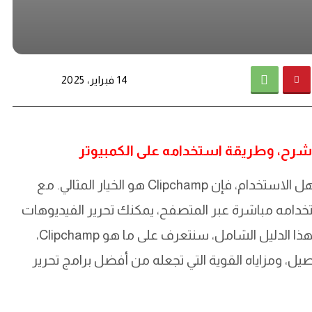
14 فبراير، 2025
احترافي وسهل الاستخدام، فإن Clipchamp هو الخيار المثالي. مع
Clipcham للكمبيوتر أو استخدامه مباشرة عبر المتصفح، يمكنك تحرير الفيديوهات
بجودة عالية دون الحاجة إلى خبرة في المونتاج. في هذا الدليل الشامل، سنتعرف على ما هو Clipchamp،
ستخدامه بالتفصيل، ومزاياه القوية التي تجعله من أفضل برامج تحرير