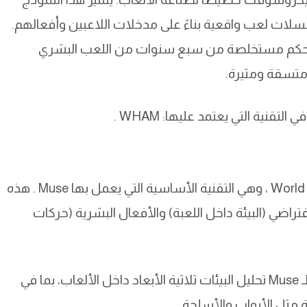
لسلات لعب واقعية بناءً على مدخلات اللاعبين وأفعالهم.
رة وحركة تحكم مستخلصة من سبع سنوات من اللعب البشري
 متسقة ومثيرة.
WHAM هو اختصار لـ World and Human Action Model ، وهي التقنية الأساسية التي يعمل بها Muse . هذه
فتراضي (البيئة داخل اللعبة) والأفعال البشرية (حركات
: باستخدام WHAM ، يمكن لـ Muse تحليل البيئات ثلاثية الأبعاد داخل الألعاب، بما في
ية مثل الأبواب والأسلحة.