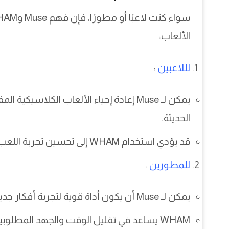
الألعاب:
لللاعبين
:
يمكن لـ Muse إعادة إحياء الألعاب الكلاس
الحديثة.
قد يؤدي استخدام WHAM إلى تحسين تجربة اللعب من خلال توليد محتوى ديناميكي وتفاعلي.
للمطورين
:
يمكن لـ Muse أن يكون أداة قوية لتجربة أفكار جديدة واختبارها قبل تنفيذها بشكل كامل.
WHAM يساعد في تقليل الوقت والجهد المطلوبين لإنشاء تفاعلات معقدة داخل الألعاب.