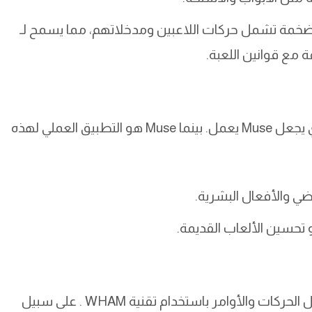
يانات ضخمة تشمل حركات اللاعبين ومدخلاتهم، مما يسمح لـ
يمكننا القول إن WHAM هو “المحرك” العلمي الذي يجعل Muse يعمل. بينما Muse هو التطبيق العملي لهذه
عندما يتفاعل اللاعب مع اللعبة، يقوم Muse بتحليل الحركات والأوامر باستخدام تقنية WHAM . على سبيل