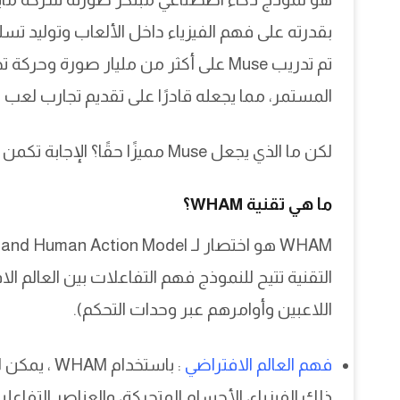
بقدرته على فهم الفيزياء داخل الألعاب وتوليد تس
تم تدريب Muse على أكثر من مليار صو
المستمر، مما يجعله قادرًا على تقديم تجارب لعب
لكن ما الذي يجعل Muse مميزًا حقًا؟ الإجابة تكمن في التقنية التي يعتمد عليها: WHAM .
ما هي تقنية WHAM؟
التقنية تتيح للنموذج فهم التفاعلات بين العالم الا
اللاعبين وأوامرهم عبر وحدات التحكم).
فهم العالم الافتراضي
ذلك الفيزياء، الأجسام المتحركة، والعناصر التفاعل