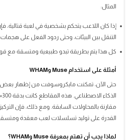
المثال:
التنقل بين البيئات، وحتى ردود الفعل على هجمات
كل هذا يتم بطريقة تبدو طبيعية ومتسقة مع قوانين ا
أمثلة على استخدام Muse وWHAM
مقارنة بالمحاولات السابقة. ومع ذلك، فإن التر
القدرة على توليد تسلسلات لعب معقدة ومتسقة باست
لماذا يجب أن تهتم بمعرفة Muse وWHAM؟