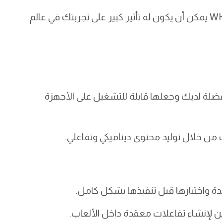
سواء كنت لاعبًا أو مطورًا، فإن فهم Muse وWHAM يمكن أن يكون له تأثير كبير على تجربتك في عالم
يكية المفضلة لديك وجعلها قابلة للتشغيل على الأجهزة