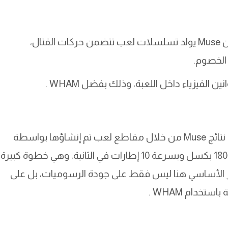
إذا كان اللاعب يتحكم بشخصية في لعبة قتالية، فإن Muse يولد تسلسلات لعب تتضمن حركات القتال،
 الخصوم.
لفيزياء داخل اللعبة، وذلك بفضل WHAM .
حتى الآن، تمكنت مايكروسوفت من إظهار بعض نتائج Muse من خلال مقاطع لعب تم إنشاؤها بواسطة
الذكاء الاصطناعي. هذه المقاطع كانت بدقة 300×180 بكسل وبسرعة 10 إطارات في الثانية، وهي خطوة كبيرة
كيز الأساسي هنا ليس فقط على جودة الرسوميات، بل على
خدام WHAM .