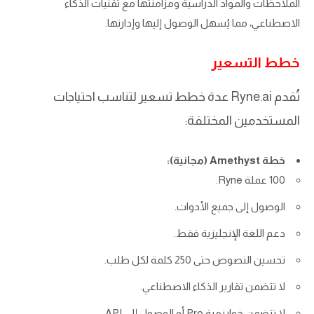
الملاحظات والمواد الدراسية ومزامنتها مع تقنيات الذكاء
الاصطناعي، مما يُسهل الوصول إليها وإدارتها.
خطط التسعير
تُقدم Ryne.ai عدة خطط تسعير لتناسب احتياجات
المستخدمين المختلفة:
خطة Amethyst (مجانية):
100 عملة Ryne.
الوصول إلى جميع الأدوات.
دعم اللغة الإنجليزية فقط.
تحسين النصوص حتى 250 كلمة لكل طلب.
لا تتضمن تقارير الذكاء الاصطناعي.
لا تتضمن خوارزمية Pro أو الوصول إلى API.