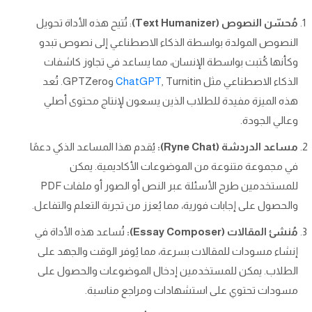
مُحسّن النصوص (Text Humanizer)
: تُتيح هذه الأداة تحويل
النصوص المولدة بواسطة الذكاء الاصطناعي إلى نصوص تبدو
وكأنها كُتبت بواسطة الإنسان، مما يساعد في تجاوز كاشفات
الذكاء الاصطناعي مثل
ChatGPT
, Turnitin وGPTZero. تُعد
هذه الميزة مفيدة للطلاب الذين يسعون لإنتاج محتوى أصلي
وعالي الجودة.
مساعد الدردشة (Ryne Chat):
يُقدم هذا المساعد الذكي دعمًا
في مجموعة متنوعة من الموضوعات الأكاديمية. يمكن
للمستخدمين طرح الأسئلة عبر النص أو الصور أو ملفات PDF
والحصول على إجابات فورية، مما يُعزز من تجربة التعلم والتفاعل.
مُنشئ المقالات (Essay Composer):
تُساعد هذه الأداة في
إنشاء مسودات للمقالات بسرعة، مما يُوفر الوقت والجهد على
الطلاب. يمكن للمستخدمين إدخال الموضوعات والحصول على
مسودات تحتوي على استشهادات ومراجع مناسبة.