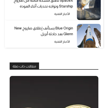
SpaceX تطلق النسخة الثالثة من صاروخ
Starship وتواجه تحديات أثناء العودة
الأخبار التقنية
Blue Origin يستأنف إطلاق صاروخ New
Glenn بعد حادثة أبريل
الأخبار التقنية
مقالات ذات صلة