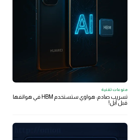
منوعات تقنية
تسريب صادم: هواوي ستستخدم HBM في هواتفها
قبل آبل!