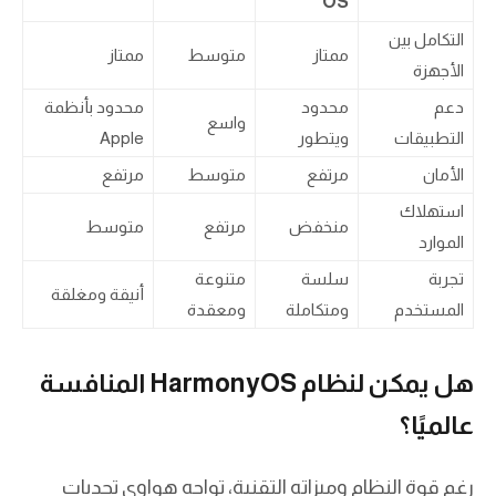
OS
التكامل بين
ممتاز
متوسط
ممتاز
الأجهزة
دعم
محدود
محدود بأنظمة
واسع
التطبيقات
ويتطور
Apple
الأمان
مرتفع
متوسط
مرتفع
استهلاك
منخفض
مرتفع
متوسط
الموارد
تجربة
سلسة
متنوعة
أنيقة ومغلقة
المستخدم
ومتكاملة
ومعقدة
هل يمكن لنظام HarmonyOS المنافسة
عالميًا؟
رغم قوة النظام وميزاته التقنية، تواجه هواوي تحديات