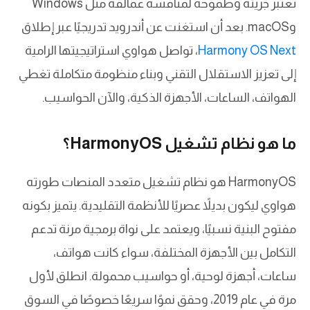
تعتبر جريئة وطموحة لمنافسة عمالقة مثل Windows
وmacOS. بعد أن استغنت عن أندرويد تدريجيًا عبر إطلاق
Harmony OS Next
، تواصل هواوي استراتيجيتها الرامية
إلى تعزيز الاستقلال التقني وبناء منظومة متكاملة تغطي
الهواتف، الساعات، الأجهزة الذكية، والآن الحواسيب.
ما هو نظام تشغيل HarmonyOS؟
HarmonyOS هو نظام تشغيل متعدد المنصات طورته
هواوي ليكون بديلاً عصريًا للأنظمة التقليدية. يتميز بكونه
مفتوح البنية نسبيًا، ويعتمد على نواة برمجية مرنة تدعم
التكامل بين الأجهزة المختلفة، سواء كانت هواتف،
ساعات، أجهزة لوحية، أو حواسيب محمولة. انطلق لأول
مرة في عام 2019، وحقق نموًا سريعًا خصوصًا في السوق