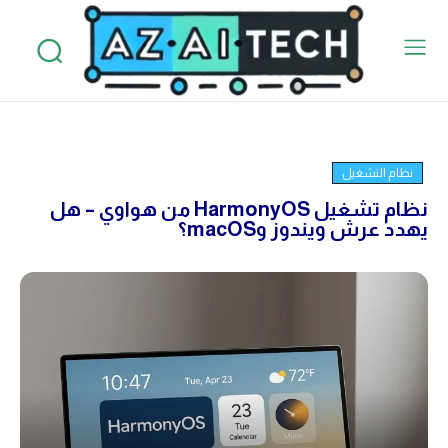
نظام التشغيل
نظام تشغيل HarmonyOS من هواوي – هل
يهدد عرش ويندوز وmacOS؟