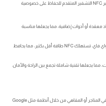
بالإضافة إلى ذلك، تدعم معظم تطبيقات الدفع عبر NFC التشفير المتقدم للحفاظ على خصوصية
اد معقدة أو أدوات إضافية، مما يجعلها مناسبة
: مقارنة بتقنيات مثل البلوتوث أو الواي فاي، تستهلك NFC طاقة أقل بكثير، مما يحافظ
ت، مما يجعلها تقنية شاملة تجمع بين الراحة والأمان.
يمكن استخدام تقنية NFC للدفع عن المشتريات في المتاجر أو المقاهي من خلال أنظمة مثل Google