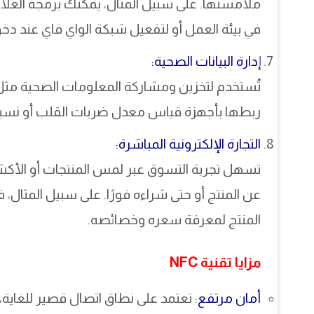
ملامستها. على سبيل المثال، يمكنك برمجة العل
في بيئة العمل أو لتفعيل شبكة الواي فاي عند دخو
إدارة البيانات الصحية:
تُستخدم لتخزين ومشاركة المعلومات الصحية مثل ال
ربطها بأجهزة قياس معدل ضربات القلب أو نسبة ا
التجارة الإلكترونية المباشرة:
تسهل تجربة التسوق عبر لمس المنتجات أو الأكشا
عن المنتج أو حتى شراءه فورًا. على سبيل المثال، 
المنتج لمعرفة سعره وخصائصه.
مزايا تقنية NFC
أمان مرتفع
: تعتمد على نطاق اتصال قصير للغاية،