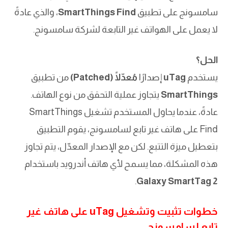
سامسونج على تطبيق
SmartThings Find
، والذي عادةً
لا يعمل على الهواتف غير التابعة لشركة سامسونج.
الحل؟
يستخدم
uTag
إصدارًا
مُعدّلًا (Patched)
من تطبيق
SmartThings
يتجاوز عملية التحقق من نوع الهاتف.
عادةً، عندما يحاول المستخدم تشغيل SmartThings
Find على هاتف غير تابع لسامسونج، يقوم التطبيق
بتعطيل ميزة التتبع. لكن مع الإصدار المعدّل، يتم تجاوز
هذه المشكلة، مما يسمح لأي هاتف أندرويد باستخدام
.
Galaxy SmartTag 2
خطوات تثبيت وتشغيل uTag على هاتف غير
تابع لسامسونج