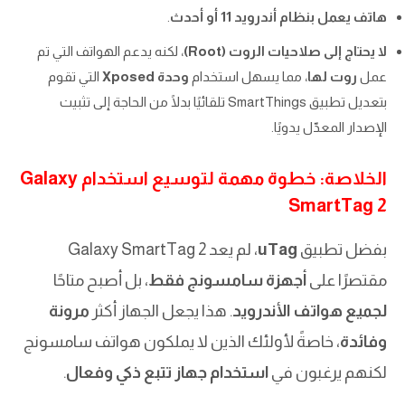
هاتف يعمل بنظام أندرويد 11 أو أحدث
.
لا يحتاج إلى صلاحيات الروت (Root)
، لكنه يدعم الهواتف التي تم
عمل
روت لها
، مما يسهل استخدام
وحدة Xposed
التي تقوم
بتعديل تطبيق SmartThings تلقائيًا بدلًا من الحاجة إلى تثبيت
الإصدار المعدّل يدويًا.
الخلاصة: خطوة مهمة لتوسيع استخدام Galaxy
SmartTag 2
بفضل تطبيق
uTag
، لم يعد Galaxy SmartTag 2
مقتصرًا على
أجهزة سامسونج فقط
، بل أصبح متاحًا
لجميع هواتف الأندرويد
. هذا يجعل الجهاز أكثر
مرونة
وفائدة
، خاصةً لأولئك الذين لا يملكون هواتف سامسونج
لكنهم يرغبون في
استخدام جهاز تتبع ذكي وفعال
.