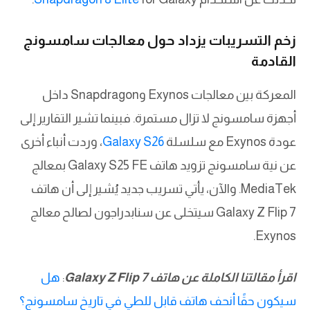
زخم التسريبات يزداد حول معالجات سامسونج
القادمة
المعركة بين معالجات Exynos وSnapdragon داخل
أجهزة سامسونج لا تزال مستمرة. فبينما تشير التقارير إلى
عودة Exynos مع سلسلة
Galaxy S26
، وردت أنباء أخرى
عن نية سامسونج تزويد هاتف Galaxy S25 FE بمعالج
MediaTek. والآن، يأتي تسريب جديد يُشير إلى أن هاتف
Galaxy Z Flip 7 سيتخلى عن سنابدراجون لصالح معالج
Exynos.
اقرأ مقالتنا الكاملة عن هاتف Galaxy Z Flip 7
:
هل
سيكون حقًا أنحف هاتف قابل للطي في تاريخ سامسونج؟