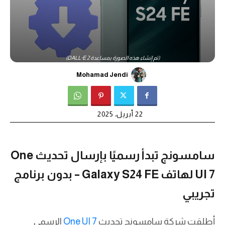
(تم إنشاء هذه الصورة بمساعدة DALL·E 2)
Mohamad Jendi
22 أبريل، 2025
سامسونج تبدأ رسميًا بإرسال تحديث One
UI 7 لهاتف Galaxy S24 FE – بدون برنامج
تجريبي
أطلقت شركة سامسونج تحديث
One UI 7
الرسمي