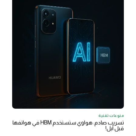
منوعات تقنية
تسريب صادم: هواوي ستستخدم HBM في هواتفها
قبل آبل!