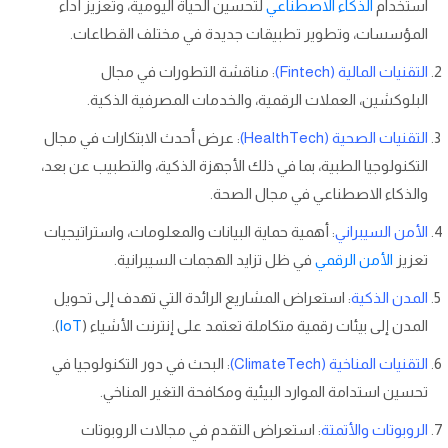
استخدام
الذكاء الاصطناعي
لتحسين الحياة اليومية، وتعزيز أداء
المؤسسات، وتطوير تطبيقات جديدة في مختلف القطاعات.
التقنيات المالية (Fintech)
: مناقشة التطورات في مجال
البلوكشين، العملات الرقمية، والخدمات المصرفية الذكية.
التقنيات الصحية (HealthTech)
: عرض أحدث الابتكارات في مجال
التكنولوجيا الطبية، بما في ذلك الأجهزة الذكية، والتطبيب عن بعد،
والذكاء الاصطناعي في مجال الصحة.
الأمن السيبراني
: أهمية حماية البيانات والمعلومات، واستراتيجيات
تعزيز
الأمن الرقمي
في ظل تزايد الهجمات السيبرانية.
المدن الذكية
: استعراض المشاريع الرائدة التي تهدف إلى تحويل
المدن إلى بيئات رقمية متكاملة تعتمد على إنترنت الأشياء (
IoT
).
التقنيات المناخية (ClimateTech)
: البحث في دور التكنولوجيا في
تحسين استدامة الموارد البيئية ومكافحة التغير المناخي.
الروبوتات والأتمتة
: استعراض التقدم في مجالات الروبوتات