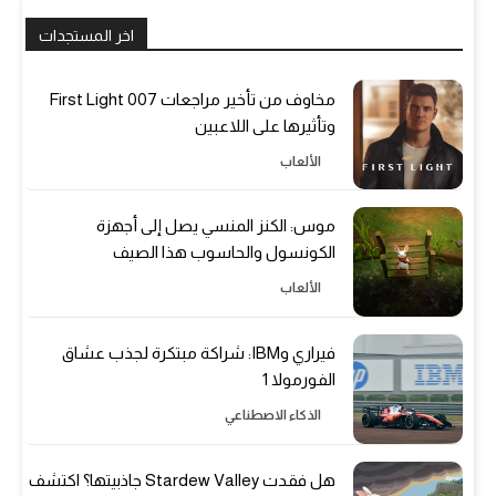
اخر المستجدات
مخاوف من تأخير مراجعات 007 First Light
وتأثيرها على اللاعبين
الألعاب
موس: الكنز المنسي يصل إلى أجهزة
الكونسول والحاسوب هذا الصيف
الألعاب
فيراري وIBM: شراكة مبتكرة لجذب عشاق
الفورمولا 1
الذكاء الاصطناعي
هل فقدت Stardew Valley جاذبيتها؟ اكتشف