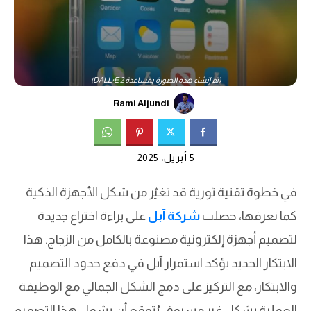
(تم إنشاء هذه الصورة بمساعدة DALL·E 2)
Rami Aljundi
5 أبريل، 2025
في خطوة تقنية ثورية قد تغيّر من شكل الأجهزة الذكية
كما نعرفها، حصلت
شركة آبل
على براءة اختراع جديدة
لتصميم أجهزة إلكترونية مصنوعة بالكامل من الزجاج. هذا
الابتكار الجديد يؤكد استمرار آبل في دفع حدود التصميم
والابتكار، مع التركيز على دمج الشكل الجمالي مع الوظيفة
العملية بشكل غير مسبوق. يُتوقع أن يشمل هذا التصميم