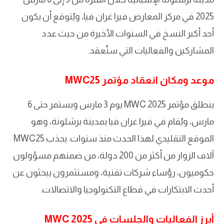
2025 في مركز المعارض فيرا غران فيا، ويُتوقع أن يكون
أحد أكبر النسخ في السنوات الأخيرة من حيث عدد
المشاركين والفعاليات التي ستُعقد.
موعد ومكان انعقاد مؤتمر MWC25
ينطلق مؤتمر MWC 2025 يوم 3 مارس ويستمر حتى 6
مارس، ويُقام في فيرا غران فيا بمدينة برشلونة، وهو
الموقع التقليدي لهذا الحدث منذ سنوات. يجذب MWC25
آلاف الزوار من أكثر من 200 دولة، من ضمنهم مسؤولون
حكوميون، رؤساء شركات تقنية، ومستثمرون يبحثون عن
أحدث الابتكارات في قطاع التكنولوجيا والاتصالات.
أبرز الفعاليات والجلسات في MWC 2025