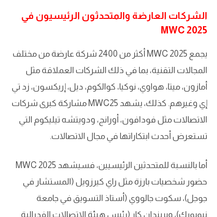
الشركات العارضة والمتحدثون الرئيسيون في
MWC 2025
يجمع MWC 2025 أكثر من 2400 شركة عارضة من مختلف
المجالات التقنية، بما في ذلك الشركات العملاقة مثل
أمازون، ميتا، هواوي، نوكيا، كوالكوم، ديل، إريكسون، زد تي
إي وغيرهم. كذلك، يشهد MWC25 مشاركة كبرى شركات
الاتصالات مثل فودافون، أورانج، ودويتشه تيليكوم التي
تستعرض أحدث ابتكاراتها في مجال الاتصالات.
أما بالنسبة للمتحدثين الرئيسيين، فسيشهد MWC 2025
حضور شخصيات بارزة مثل راي كيرزويل (المستشار في
جوجل)، سكوت جالووي (أستاذ التسويق في جامعة
نيويورك)، وبريندان كار (رئيس هيئة الاتصالات الفدرالية