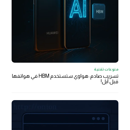
منوعات تقنية
تسريب صادم: هواوي ستستخدم HBM في هواتفها
قبل آبل!