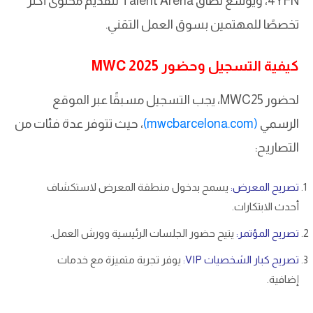
4YFN، ويوسع نطاق Talent Arena لتقديم محتوى أكثر
تخصصًا للمهتمين بسوق العمل التقني.
كيفية التسجيل وحضور MWC 2025
لحضور MWC25، يجب التسجيل مسبقًا عبر الموقع
الرسمي
(mwcbarcelona.com)
، حيث تتوفر عدة فئات من
التصاريح:
تصريح المعرض:
يسمح بدخول منطقة المعرض لاستكشاف
أحدث الابتكارات.
تصريح المؤتمر:
يتيح حضور الجلسات الرئيسية وورش العمل.
تصريح كبار الشخصيات VIP:
يوفر تجربة متميزة مع خدمات
إضافية.