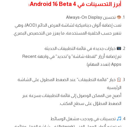
أبرز التحسينات في Android 16 Beta 4:
تحسين Always-On Display
تمت إضافة ألوان ديناميكية لشاشة العرض الدائم (AOD)، وهي
تتغير حسب الخلفية المستخدمة، ما يعزز من التخصيص البصري.
خيارات جديدة في قائمة التطبيقات الحديثة
تم إضافة أزرار “لقطة شاشة” و”تحديد” في واجهة Recent
Apps (تعدد المهام).
خيار “قائمة التطبيقات” عند الضغط المطول على الشاشة
الرئيسية
أصبح من الممكن الوصول إلى قائمة التطبيقات بسرعة عبر
الضغط المطوّل على سطح المكتب.
تحسينات في ويدجت مشغل الوسائط
تم تعتيم ألوان العمل الفني (Artwork) في شاشة القفل وقائمة