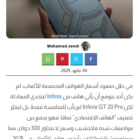
(مصدر الصورة : technopat)
Mohamad Jendi
30 مايو، 2025
في ظل صعود أسعار الهواتف المخصصة للألعاب، لم
يكن أحد يتوقع أن يأتي هاتف من
Infinix
ليتحدى المعادلة.
لكن Infinix GT 20 Pro لم يأتِ للمنافسة فقط، بل ليغيّر
تصنيف “الهاتف الاقتصادي” تمامًا. فهو يجمع بين
مواصفات شبه فلاجشيب وسعر لا يتجاوز 300 دولار، مما
يجعله مرشحًا قويًا للقب أرخص هاتف للألعاب في 2025.