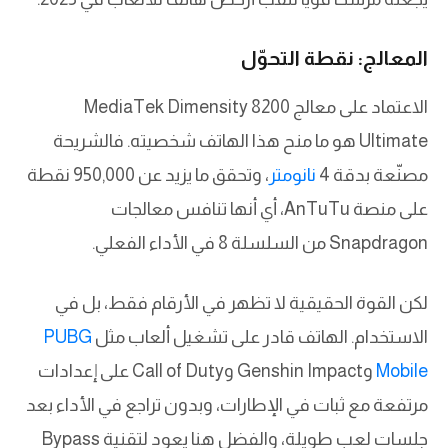
المعالج: نقطة التحوّل
الاعتماد على معالج MediaTek Dimensity 8200
Ultimate هو ما منح هذا الهاتف شخصيته. فالشريحة
مصنّعة بدقة 4
نانومتر
، وتحقق ما يزيد عن 950,000 نقطة
على منصة AnTuTu، أي أنها تنافس معالجات
Snapdragon من السلسلة 8 في الأداء الفعلي.
لكن القوة الحقيقية لا تظهر في الأرقام فقط، بل في
الاستخدام. الهاتف قادر على تشغيل ألعاب مثل
PUBG
Mobile
وGenshin Impact وCall of Duty على إعدادات
مرتفعة مع ثبات في الإطارات، وبدون تراجع في الأداء بعد
جلسات لعب طويلة، والفضل هنا يعود لتقنية Bypass