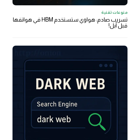
منوعات تقنية
تسريب صادم: هواوي ستستخدم HBM في هواتفها
قبل آبل!