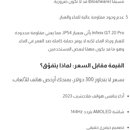
مسبقًا (bloatware) قد لا تكون ضرورية.
عدم وجود مقاومة عالية للماء والغبار:
Infinix GT 20 Pro يأتي بمعيار IP54، مما يعني مقاومة محدودة
للغبار ورذاذ الماء، لكنه لا يوفر حماية كاملة ضد الغمر في الماء،
وهو ما قد يكون مهمًا لبعض المستخدمين.
القيمة مقابل السعر: لماذا يتفوّق؟
بسعر لا يتجاوز 300 دولار، يمنحك أرخص هاتف للألعاب:
أداء ينافس هواتف فلاجشيب 2023
شاشة AMOLED بتردد 144Hz
تصميم جيمري حقيقي