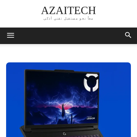
AZAITECH
معاً نحو مستقبل تقني أذكى