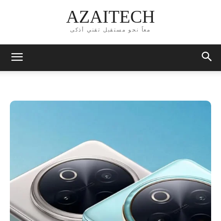
AZAITECH
معاً نحو مستقبل تقني أذكى