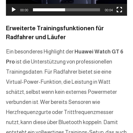
o
00:00
00:04
-
P
Erweiterte Trainingsfunktionen für
l
Radfahrer und Läufer
a
Ein besonderes Highlight der
Huawei Watch GT 6
y
Pro
ist die Unterstützung von professionellen
e
Trainingsdaten. Für Radfahrer bietet sie eine
r
Virtual-Power-Funktion, die Leistung in Watt
schätzt, selbst wenn kein externes Powermeter
verbunden ist. Wer bereits Sensoren wie
Herzfrequenzgurte oder Trittfrequenzmesser
nutzt, kann diese über Bluetooth koppeln. Damit
entsteht ein vollwertiges Trainings-Setup, das auch