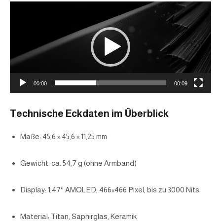
V
i
d
e
o
00:00
00:09
-
P
Technische Eckdaten im Überblick
l
Maße: 45,6 × 45,6 × 11,25 mm
a
y
Gewicht: ca. 54,7 g (ohne Armband)
e
Display: 1,47″ AMOLED, 466×466 Pixel, bis zu 3000 Nits
r
Material: Titan, Saphirglas, Keramik