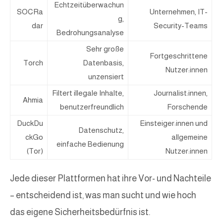
Echtzeitüberwachun
SOCRa
Unternehmen, IT-
g,
dar
Security-Teams
Bedrohungsanalyse
Sehr große
Fortgeschrittene
Torch
Datenbasis,
Nutzer:innen
unzensiert
Filtert illegale Inhalte,
Journalist:innen,
Ahmia
benutzerfreundlich
Forschende
DuckDu
Einsteiger:innen und
Datenschutz,
ckGo
allgemeine
einfache Bedienung
(Tor)
Nutzer:innen
Jede dieser Plattformen hat ihre Vor- und Nachteile
– entscheidend ist, was man sucht und wie hoch
das eigene Sicherheitsbedürfnis ist.