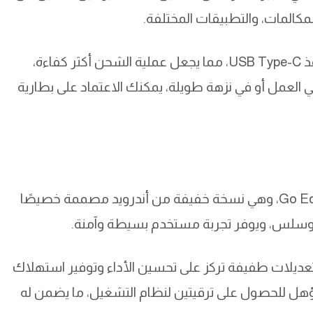
مكالمات، والتطبيقات المختلفة.
الهاتف يدعم الشحن السريع بقوة 15 واط عبر منفذ USB Type-C، مما يجعل عملية الشحن أكثر كفاءة،
 العمل أو في نزهة طويلة، يمكنك الاعتماد على بطارية
يعمل Redmi A5 بنظام Android 15 بنسخته Go Edition، وهي نسخة خفيفة من أندرويد مصممة خصيصًا
ع وسلس، ويوفر تجربة مستخدم بسيطة وآمنة.
ديلات طفيفة تركز على تحسين الأداء وتوفير استهلاك
ف مؤهل للحصول على ترقيتين لنظام التشغيل، ما يضمن له