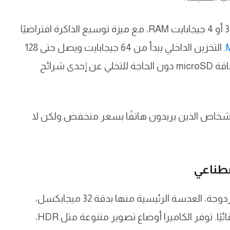
الهاتف يتوفر بإصدارات متعددة من الذاكرة، منها 3 أو 4 جيجابايت RAM، مع ميزة توسيع الذاكرة افتراضيًا
. التخزين الداخلي يبدأ من 64 جيجابايت ويصل حتى 128
جيجابايت، من نوع eMMC 5.1، ويمكن توسعته ببطاقة microSD دون الحاجة للتخلي عن إحدى شرائح
Redmi A5 خيارًا ممتازًا للأشخاص الذين يريدون هاتفًا بسعر منخفض ولكن لا
صطناعي
في الجهة الخلفية، يحتوي Redmi A5 على كاميرا مزدوجة، العدسة الرئيسية منها بدقة 32 ميجابكسل،
مدعومة بذكاء اصطناعي لتحسين جودة الصور تلقائيًا. توفر الكاميرا أوضاع تصوير متنوعة مثل HDR،