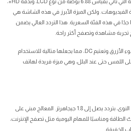
من أهم نقاط قوة Redmi A5 هي شاشته الضخمة التي تأتي بقياس 6.88 بوصة من نوع LCD، وبدقة HD+،
الفيديوهات. ولكن الميزة الأبرز في هذه الشاشة هي
 ما يعتبر نادرًا جدًا في هذه الفئة السعرية. هذا التردد العالي يضمن
 تجربة مشاهدة وتصفح أكثر راحة.
الشاشة تدعم تقنيات حماية العين، مثل تقليل الضوء الأزرق وتعتيم DC، مما يجعلها مثالية للاستخدام
لى اللمس حتى عند البلل، وهي ميزة فريدة لهاتف
يعتمد Redmi A5 على معالج Unisoc T7250 ثماني النوى، بتردد يصل إلى 1.8 جيجاهرتز. المعالج مبني على
ي استهلاك الطاقة ومناسبًا للمهام اليومية مثل تصفح الإنترنت،
ب الخفيفة.