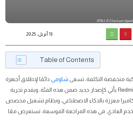
رة بمساعدة DALL·E 2)
13 أبريل، 2025
Table of Contents
كية منخفضة التكلفة، تسعى
شاومي
دائمًا لإطلاق أجهزة
تجمع بين الأداء الجيد والسعر المناسب. هاتف Redmi A5 يأتي كإصدار جديد ضمن هذه الفئة، ويقدم تجربة
كاميرا معززة بالذكاء الاصطناعي، ونظام تشغيل مخصص
لمستخدم العادي. في هذه المراجعة الموسعة، نستعرض معًا