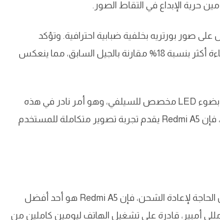
مين حرية الإبداع في التقاط الصور.
على صور بورتريه بخلفية ضبابية احترافية. وتؤكد
الشركة أن المستشعر الجديد قادر على التقاط إضاءة أكثر بنسبة 18% مقارنة بالجيل السابق، مما ينعكس
الكاميرا الأمامية بدقة 8 ميجابكسل تأتي مدعومة بضوء LED مخصص للسيلفي، وهو أمر نادر في هذه
الفئة. سواء في مكالمات الفيديو أو التصوير الذاتي، فإن Redmi A5 يقدم تجربة تصوير متكاملة للمستخدم
إذا كنت تبحث عن هاتف يصمد لفترات طويلة دون الحاجة لإعادة الشحن، فإن Redmi A5 هو أحد أفضل
خيارات. يأتي الهاتف ببطارية ضخمة بسعة 5200 مللي أمبير، قادرة على تشغيل الهاتف ليومين كاملين من