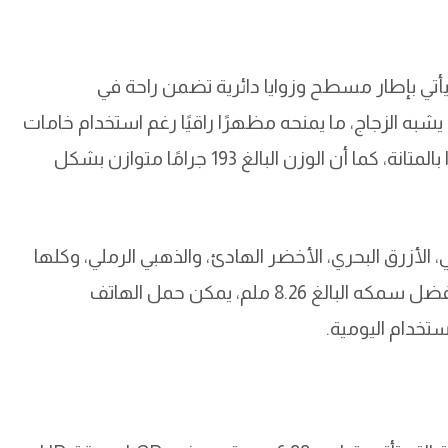
ة، حيث يأتي بإطار مسطح وزوايا دائرية تضمن راحة في
شبه الزجاج، ما يمنحه مظهرًا راقيًا رغم استخدام خامات
بلاستيكية. اللمسة النهائية للهاتف تعطيه شعورًا بالمتانة، كما أن الوزن البالغ 193 جرامًا متوازن بشكل
، الأزرق البحري، الأخضر الهادئ، والذهبي الرملي، وكلها
مستوحاة من الطبيعة وتناسب جميع الأذواق. وبفضل سمكه البالغ 8.26 ملم، يمكن حمل الهاتف
ستخدام اليومية.