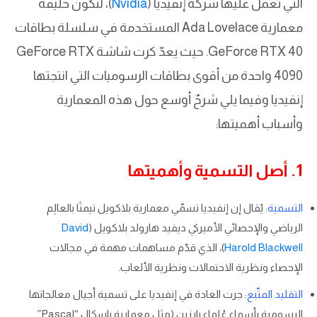
التي تعمل عليها شركة إنفيديا (
Nvidia
)، لتكون خليفة
معمارية Ada Lovelace المستخدمة في سلسلة بطاقات
GeForce RTX 40. حيث يعدّ كرت شاشة GeForce RTX
4090 واحدة من أقوى بطاقات الرسوميات التي انتجتها
إنفيديا وفيما يلي شرحٌ أوسع حول هذه المعمارية
وأسباب أهميتها:
1. أصل التسمية وأهميتها
التسمية
: يُقال إن إنفيديا تسمّي معمارية بلاكويل تيمنًا بالعالِم
الرياضي والإحصائي الأميركي ديفيد هارولد بلاكويل (
David
Harold Blackwell
)، الذي قدّم مساهمات مهمة في مجالات
الإحصاء ونظرية الاحتمالات ونظرية الألعاب.
التقليد المتّبع
: جرت العادة في إنفيديا على تسمية أجيال معالجاتها
الرسومية بأسماء عُلماء بارزين (مثل معمارية باسكال “Pascal”