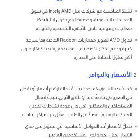
تشتدّ المنافسة مع شركات مثل AMD وIntel في سوق
المعالجات الرسومية، وخصوصًا مع دخول Intel بخطّ
معالجات رسومية خاص للأجهزة الشخصية والخوادم.
تحاول AMD تطوير معماريات Radeon الخاصة بها بسرعة
كبيرة ودعم الذكاء الاصطناعي، مما يدفع إنفيديا لابتكار حلول
أكثر تطوّرًا للحفاظ على الصدارة.
الأسعار والتوافر
قد يشهد السوق، كما حدث سابقًا، حالة ارتفاع أسعار أو نقص
في المعروض خاصةً عند الإطلاق الأولي، نتيجةً لإقبال
المستهلكين والمعدّنين (في حال عودة نشاطات تعدين
العملات الرقمية)، فضلًا عن الطلب الهائل من مراكز البيانات.
تظلُّ الأسعار أحد العوامل الأساسية التي ستؤثر على مدى
انتشار الجيل الجديد لدى المستخدمين العاديين.