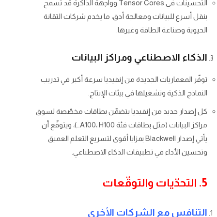
التحسينات في Tensor Cores وواجهة الذاكرة قد تسمح
بنقل أسرع للبيانات ومعالجة أدق، ما يخدم شركات التقانة
الحيوية وصناعة الطاقة وغيرها.
الذكاء الاصطناعي ومراكز البيانات
توفّر المعماريات الجديدة من إنفيديا سرعة أكبر في تدريب
النماذج الذكية وتشغيلها في بيئات الإنتاج.
كل إصدار جديد من إنفيديا يتضمّن بطاقات مخصّصة لسوق
مراكز البيانات (مثل بطاقات فئة A100، H100…)، ويتوقّع أن
يأتي إصدار Blackwell بمزايا أقوى لتسريع التعلم العميق
وتحسين الأداء في تطبيقات الذكاء الاصطناعي.
5. التحدّيات والتوقّعات
التنافس مع الشركات الأخرى