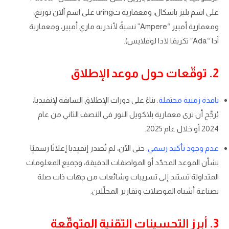
على اسم بليز باسكال، ومعمارية تuring على اسم آلان تورنغ،
ومعمارية أمبير “Ampere” نسبةً لأندريه ماري أمبير، ومعمارية
آدا “Ada” تكريمًا لآدا لوفلايس).
2. توقّعات حول موعد الإطلاق
نافذة زمنية محتملة
: بناءً على دورات الإطلاق السابقة لإنفيديا،
يُرجَّح أن ترى معمارية بلاكويل النور في النصف الثاني من عام
2024 أو خلال عام 2025.
عدم وجود تأكيد رسمي
: حتى الآن، لم تُصدر إنفيديا إعلانًا رسميًا
بشأن الموعد المحدّد أو المواصفات الدقيقة، وجميع المعلومات
المتداولة تستند إلى تسريبات وشائعات من جهات ذات صلة
بصناعة أشباه الموصلات وتقارير المحلّلين.
3. أبرز التحسينات التقنية المتوقّعة