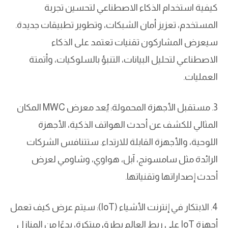
كيفية استخدام الذكاء الاصطناعي لتحسين تجربة
المستخدم، تعزيز أمان الشبكات، وتطوير تطبيقات جديدة.
سيعرض المشاركون تقنيات تعتمد على الذكاء
الاصطناعي لتحليل البيانات، التنبؤ بالسلوكيات، وأتمتة
العمليات.
3. مستقبل الأجهزة المحمولة: يُعد معرض MWC المكان
المثالي للكشف عن أحدث الهواتف الذكية، الأجهزة
اللوحية، والأجهزة القابلة للارتداء. ستتنافس الشركات
الرائدة مثل سامسونج، آبل، هواوي، وشاومي لعرض
أحدث إصداراتها وتقنياتها.
4. الابتكار في إنترنت الأشياء (IoT): سيتم عرض كيف تعمل
أجهزة IoT على ربط العالم بطرق مبتكرة، بدءًا من المنازل