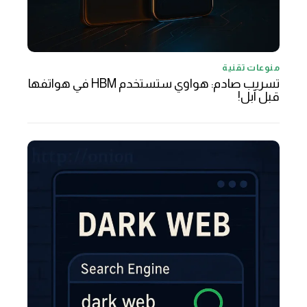
منوعات تقنية
تسريب صادم: هواوي ستستخدم HBM في هواتفها
قبل آبل!