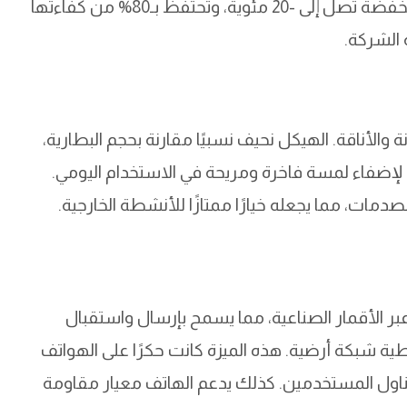
البطارية مصممة أيضًا للعمل في درجات حرارة منخفضة تصل إلى -20 مئوية، وتحتفظ بـ80% من كفاءتها
يجمع بين المتانة والأناقة. الهيكل نحيف نسبيًا مقارنة بحجم البطارية،
ي لإضفاء لمسة فاخرة ومريحة في الاستخدام اليومي.
ات، مما يجعله خيارًا ممتازًا للأنشطة الخارجية.
هو دعمه للاتصال عبر الأقمار الصناعية، مما يسمح بإرسال واستقبال
طية شبكة أرضية. هذه الميزة كانت حكرًا على الهواتف
يقدمها بسعر في متناول المستخدمين. كذلك يدعم الهاتف معيار مقاومة