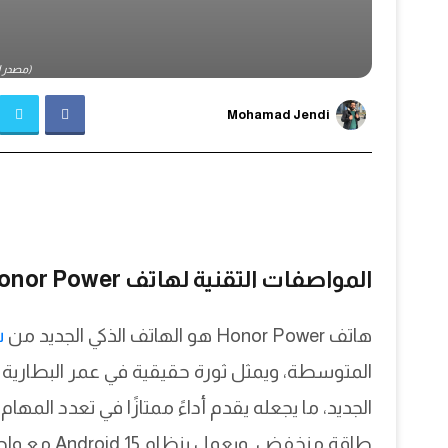
(مصدر الصور
Mohamad Jendi
المواصفات التقنية لهاتف Honor Power
هاتف Honor Power هو الهاتف الذكي الجديد من
ش
الجديد، ما يجعله يقدم أداءً ممتازًا في تعدد الم
طاقة منخفض. ويعمل بنظام Android 15 مع واجهة MagicOS التي توفر تجربة ذكية تعتمد على