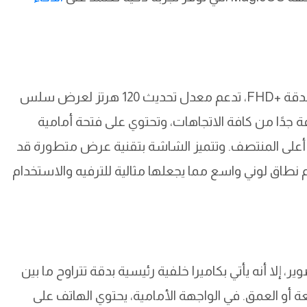
يأتي الهاتف بشاشة كبيرة بحجم 6.7 إلى 6.8 بوصة بدقة +FHD، تدعم معدل تحديث 120 هرتز لعرض سلس
ة جدًا من كافة الاتجاهات، وتحتوي على فتحة أمامية
 أعلى المنتصف. وتتميز الشاشة بتقنية عرض متطورة قد
 PWM عالي التردد، ودعم نطاق لوني واسع مما يجعلها مثالية للترفيه والاستخدام
 إلا أنه يأتي بكاميرا خلفية رئيسية بدقة تتراوح ما بين
الواسعة أو العمق. في الواجهة الأمامية، يحتوي الهاتف على