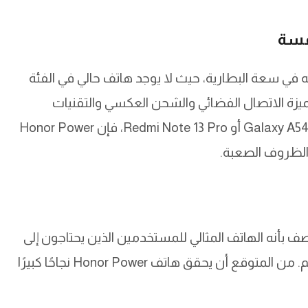
ي سعة البطارية، حيث لا يوجد هاتف حالي في الفئة
ميزة الاتصال الفضائي والشحن العكسي والتقنيات
المقاومة للظروف القاسية. مقارنة بهواتف مثل Galaxy A54 أو Redmi Note 13 Pro، فإن Honor Power
 الظروف الصعبة.
ُصف بأنه الهاتف المثالي للمستخدمين الذين يحتاجون إلى
بطارية تدوم طويلاً دون التضحية بالأداء أو التصميم. من المتوقع أن يحقق هاتف Honor Power نجاحًا كبيرًا