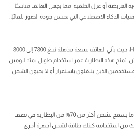
ية العريضة أو عزل الخلفية، مما يجعل الهاتف مناسبًا
نيات الذكاء الاصطناعي التي تحسن جودة الصور تلقائيًا.
البطارية هي العنصر الأهم في هاتف Honor Power، حيث يأتي الهاتف بسعة مذهلة تبلغ 7800 إلى 8000
آن. تمنح هذه البطارية عمر استخدام طويل يمتد ليومين
للمستخدمين الذين يتنقلون باستمرار أو لا يحبون الشحن
يدعم الهاتف تقنية الشحن السريع بقدرة 80 واط، ما يسمح بشحن أكثر من 70% من البطارية في نصف
ك من استخدامه كبنك طاقة لشحن أجهزة أخرى.